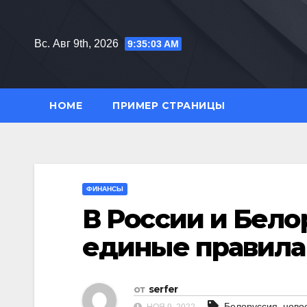
Перейти
к
Вс. Авг 9th, 2026
9:35:05 AM
содержимому
HOME
ПРИМЕР СТРАНИЦЫ
ФИНАНСЫ
В России и Бело
единые правила
от
serfer
,
Белоруссия
ново