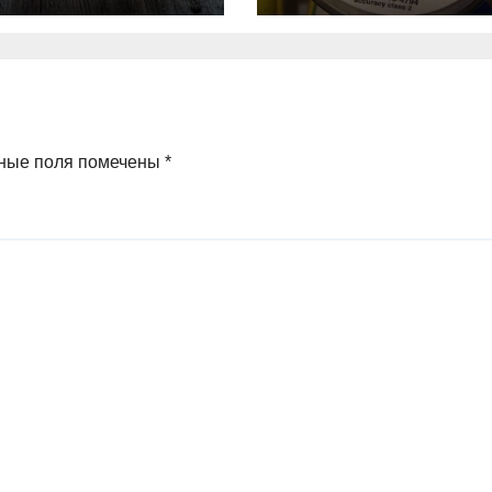
изводителей
комиссионные 
иных яиц
ЖКХ
ные поля помечены
*