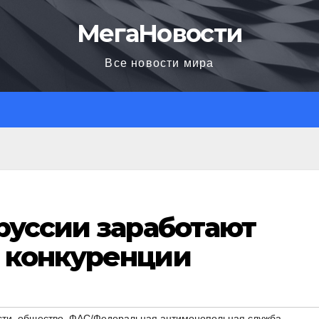
МегаНовости
Все новости мира
руссии заработают
 конкуренции
,
,
,
сти
общество
ФАС/Федеральная антимонопольная служба