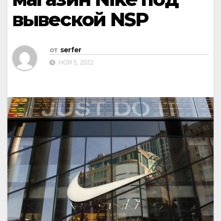
вывеской NSP
от
serfer
НОЯ 5, 2022