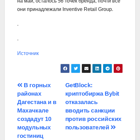
на май, осталось 56 точек бренда, почти все
они принадлежали Inventive Retail Group.
.
.
Источник
Навигация
В горных
GetBlock:
районах
криптобиржа Bybit
по
Дагестана и в
отказалась
записям
Махачкале
вводить санкции
создадут 10
против российских
модульных
пользователей
гостиниц