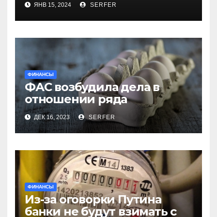
ЯНВ 15, 2024
SERFER
компенсаций
ФИНАНСЫ
ФАС возбудила дела в
отношении ряда
региональных
ДЕК 16, 2023
SERFER
производителей куриных
яиц
ФИНАНСЫ
Из-за оговорки Путина
банки не будут взимать с