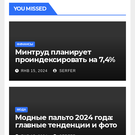
YOU MISSED
ФИНАНСЫ
Минтруд планирует
проиндексировать на 7,4%
более 40 выплат и
ЯНВ 15, 2024
SERFER
компенсаций
МОДА
Модные пальто 2024 года:
главные тенденции и фото
новинок