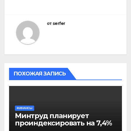
от
serfer
ПОХОЖАЯ ЗАПИСЬ
ФИНАНСЫ
Минтруд планирует
проиндексировать на 7,4%
более 40 выплат и