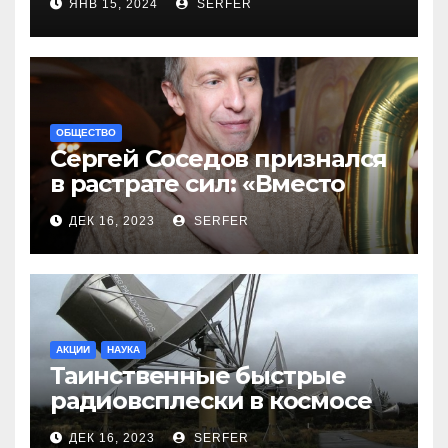
ЯНВ 15, 2024
SERFER
ОБЩЕСТВО
Сергей Соседов признался
в растрате сил: «Вместо
меня взяли Пригожина»
ДЕК 16, 2023
SERFER
АКЦИИ
НАУКА
Таинственные быстрые
радиовсплески в космосе
сделались все более
ДЕК 16, 2023
SERFER