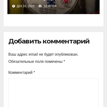
пенсионеров
ДЕК 16, 2023
SERFER
комиссионные за ЖКХ
Добавить комментарий
Ваш адрес email не будет опубликован.
Обязательные поля помечены
*
Комментарий
*