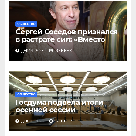
ОБЩЕСТВО
Сергей Соседов признался
в растрате сил: «Вместо
меня взяли Пригожина»
ДЕК 16, 2023
SERFER
ОБЩЕСТВО
Госдума подвела итоги
осенней сессии
на заключительном в 2023
ДЕК 16, 2023
SERFER
году заседании