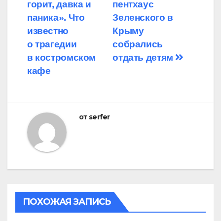
горит, давка и
пентхаус
по
паника». Что
Зеленского в
записям
известно
Крыму
о трагедии
собрались
в костромском
отдать детям
кафе
от
serfer
ПОХОЖАЯ ЗАПИСЬ