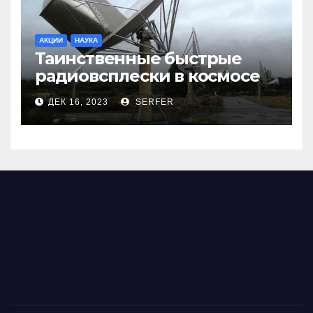
АКЦИИ
НАУКА
Таинственные быстрые
радиовсплески в космосе
сделались все более
ДЕК 16, 2023
SERFER
странными