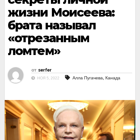
жизни Моисеева:
брата называл
«отрезанным
ломтем»
от
serfer
,
Алла Пугачева
Канада
НОЯ 5, 2022