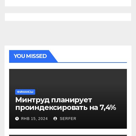
YOU MISSED
ФИНАНСЫ
Минтруд планирует
проиндексировать на 7,4%
более 40 выплат и
ЯНВ 15, 2024
SERFER
компенсаций