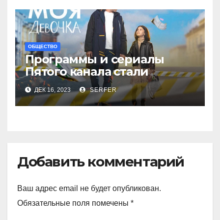
ОБЩЕСТВО
Программы и сериалы
Пятого канала стали
рекордсменами в
ДЕК 16, 2023
SERFER
уходящем году
Добавить комментарий
Ваш адрес email не будет опубликован.
Обязательные поля помечены
*