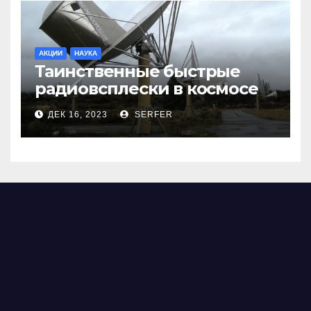
АКЦИИ
НАУКА
Таинственные быстрые
радиовсплески в космосе
сделались все более
ДЕК 16, 2023
SERFER
странными