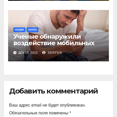
АКЦИИ
НАУКА
Ученые обнаружили
воздействие мобильных
телефонов на качество
ДЕК 15, 2023
SERFER
спермы
Добавить комментарий
Ваш адрес email не будет опубликован.
Обязательные поля помечены
*