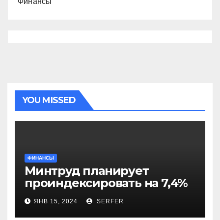
Финансы
YOU MISSED
ФИНАНСЫ
Минтруд планирует
проиндексировать на 7,4%
более 40 выплат и
ЯНВ 15, 2024
SERFER
компенсаций