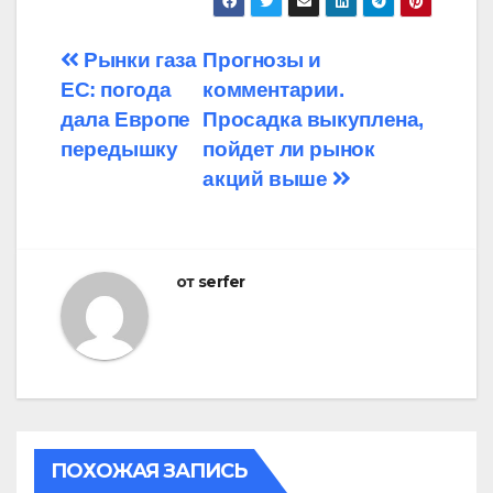
Навигация
Рынки газа
Прогнозы и
ЕС: погода
комментарии.
по
дала Европе
Просадка выкуплена,
записям
передышку
пойдет ли рынок
акций выше
от
serfer
ПОХОЖАЯ ЗАПИСЬ