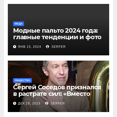
МОДА
Модные пальто 2024 года:
главные тенденции и фото
новинок
ЯНВ 15, 2024
SERFER
ОБЩЕСТВО
Сергей Соседов признался
в растрате сил: «Вместо
меня взяли Пригожина»
ДЕК 16, 2023
SERFER