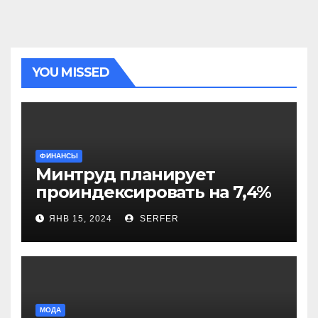
YOU MISSED
ФИНАНСЫ
Минтруд планирует
проиндексировать на 7,4%
более 40 выплат и
ЯНВ 15, 2024
SERFER
компенсаций
МОДА