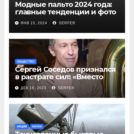
Модные пальто 2024 года:
главные тенденции и фото
новинок
ЯНВ 15, 2024
SERFER
ОБЩЕСТВО
Сергей Соседов признался
в растрате сил: «Вместо
меня взяли Пригожина»
ДЕК 16, 2023
SERFER
АКЦИИ
НАУКА