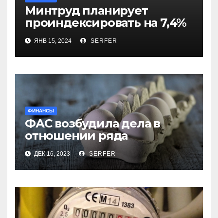
Минтруд планирует
проиндексировать на 7,4%
более 40 выплат и
ЯНВ 15, 2024
SERFER
компенсаций
ФИНАНСЫ
ФАС возбудила дела в
отношении ряда
региональных
ДЕК 16, 2023
SERFER
производителей куриных
яиц