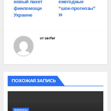
записям
новый пакет
ежегодные
финпомощи
“шок-прогнозы”
Украине
от
serfer
ПОХОЖАЯ ЗАПИСЬ
ФИНАНСЫ