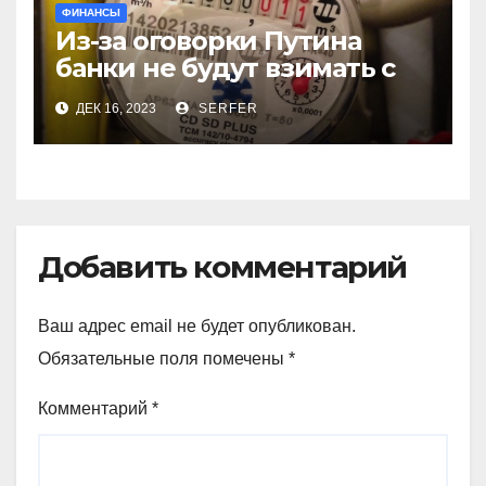
ФИНАНСЫ
Из-за оговорки Путина
банки не будут взимать с
пенсионеров
ДЕК 16, 2023
SERFER
комиссионные за ЖКХ
Добавить комментарий
Ваш адрес email не будет опубликован.
Обязательные поля помечены
*
Комментарий
*