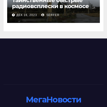
Таинственные быстрые
радиовсплески в космосе
сделались все более
ДЕК 16, 2023
SERFER
странными
МегаНовости