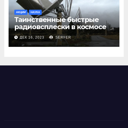
АКЦИИ
НАУКА
Таинственные быстрые
радиовсплески в космосе
сделались все более
ДЕК 16, 2023
SERFER
странными