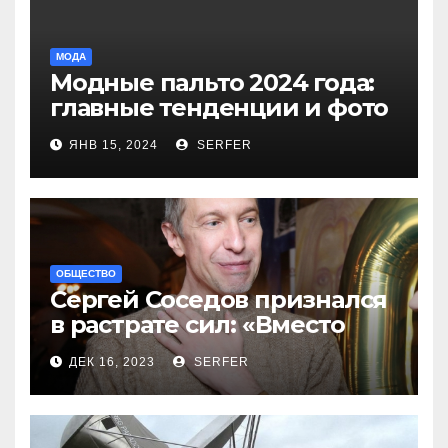
МОДА
Модные пальто 2024 года:
главные тенденции и фото
новинок
ЯНВ 15, 2024
SERFER
ОБЩЕСТВО
Сергей Соседов признался
в растрате сил: «Вместо
меня взяли Пригожина»
ДЕК 16, 2023
SERFER