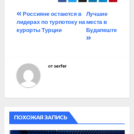
Навигация
Россияне остаются в
Лучшие
лидерах по турпотоку на
места в
по
курорты Турции
Будапеште
записям
от
serfer
ПОХОЖАЯ ЗАПИСЬ