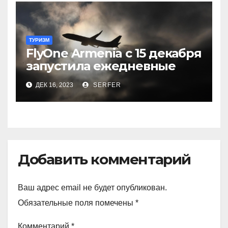
ТУРИЗМ
FlyOne Armenia с 15 декабря
запустила ежедневные
рейсы в Шереметьево
ДЕК 16, 2023
SERFER
Добавить комментарий
Ваш адрес email не будет опубликован.
Обязательные поля помечены
*
Комментарий
*