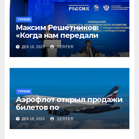
ТУРИЗМ
Максим Решетников:
«Когда нам передали
туризм, для нас это был
ДЕК 16, 2023
SERFER
сюрприз, но он оказался
приятным»
ТУРИЗМ
Аэрофлот открыл продажи
билетов по
субсидированным
ДЕК 16, 2023
SERFER
тарифам