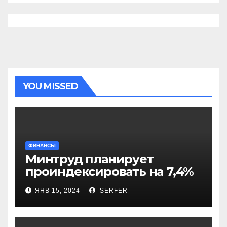
YOU MISSED
ФИНАНСЫ
Минтруд планирует
проиндексировать на 7,4%
более 40 выплат и
ЯНВ 15, 2024
SERFER
компенсаций