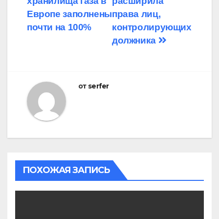
хранилища газа в
расширила
по
Европе заполнены
права лиц,
записям
почти на 100%
контролирующих
должника
от
serfer
ПОХОЖАЯ ЗАПИСЬ