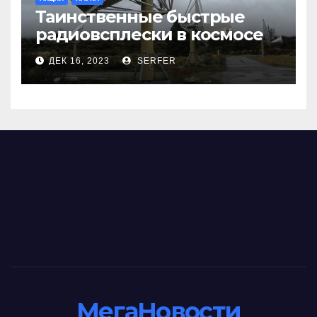
Таинственные быстрые
радиовсплески в космосе
сделались все более
ДЕК 16, 2023
SERFER
странными
МегаНовости