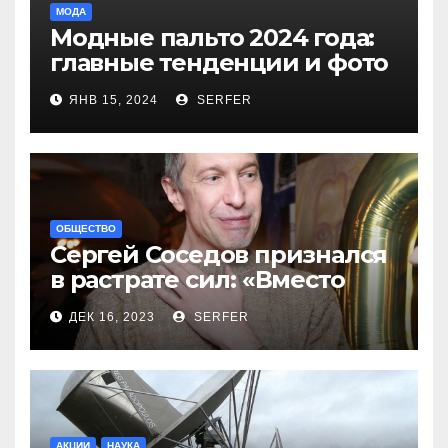
МОДА
Модные пальто 2024 года:
главные тенденции и фото
новинок
ЯНВ 15, 2024
SERFER
ОБЩЕСТВО
Сергей Соседов признался
в растрате сил: «Вместо
меня взяли Пригожина»
ДЕК 16, 2023
SERFER
АКЦИИ
НАУКА