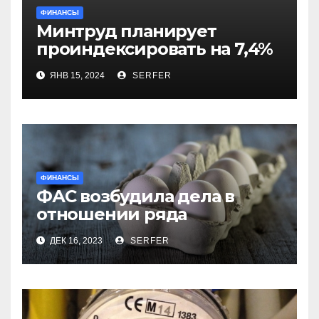
ФИНАНСЫ
Минтруд планирует
проиндексировать на 7,4%
более 40 выплат и
ЯНВ 15, 2024
SERFER
компенсаций
ФИНАНСЫ
ФАС возбудила дела в
отношении ряда
региональных
ДЕК 16, 2023
SERFER
производителей куриных
яиц