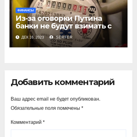
ФИНАНСЫ
Из-за оговорки Путина
банки не будут взимать с
пенсионеров
ДЕК 16, 2023
SERFER
комиссионные за ЖКХ
Добавить комментарий
Ваш адрес email не будет опубликован.
Обязательные поля помечены
*
Комментарий
*