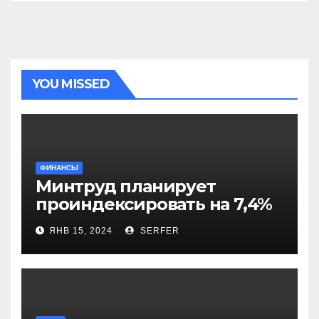
YOU MISSED
ФИНАНСЫ
Минтруд планирует
проиндексировать на 7,4%
более 40 выплат и
ЯНВ 15, 2024
SERFER
компенсаций