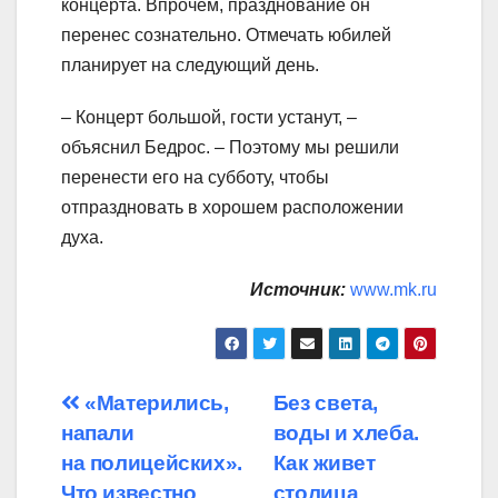
концерта. Впрочем, празднование он
перенес сознательно. Отмечать юбилей
планирует на следующий день.
– Концерт большой, гости устанут, –
объяснил Бедрос. – Поэтому мы решили
перенести его на субботу, чтобы
отпраздновать в хорошем расположении
духа.
Источник:
www.mk.ru
Навигация
«Матерились,
Без света,
напали
воды и хлеба.
по
на полицейских».
Как живет
Что известно
столица