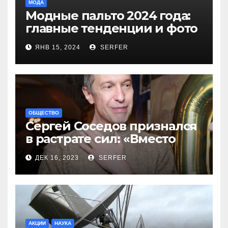
МОДА
Модные пальто 2024 года:
главные тенденции и фото
новинок
ЯНВ 15, 2024
SERFER
ОБЩЕСТВО
Сергей Соседов признался
в растрате сил: «Вместо
меня взяли Пригожина»
ДЕК 16, 2023
SERFER
АКЦИИ
НАУКА