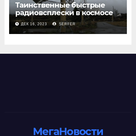
Таинственные быстрые
радиовсплески в космосе
сделались все более
ДЕК 16, 2023
SERFER
странными
МегаНовости