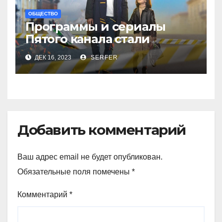
ОБЩЕСТВО
Программы и сериалы
Пятого канала стали
рекордсменами в
ДЕК 16, 2023
SERFER
уходящем году
Добавить комментарий
Ваш адрес email не будет опубликован.
Обязательные поля помечены
*
Комментарий
*