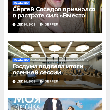
ОБЩЕСТВО
Сергей Соседов признался
в растрате сил: «Вместо
меня взяли Пригожина»
ДЕК 16, 2023
SERFER
ОБЩЕСТВО
Госдума подвела итоги
осенней сессии
на заключительном в 2023
ДЕК 16, 2023
SERFER
году заседании