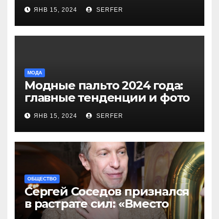
более 40 выплат и
ЯНВ 15, 2024
SERFER
компенсаций
МОДА
Модные пальто 2024 года:
главные тенденции и фото
новинок
ЯНВ 15, 2024
SERFER
ОБЩЕСТВО
Сергей Соседов признался
в растрате сил: «Вместо
меня взяли Пригожина»