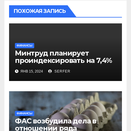
ПОХОЖАЯ ЗАПИСЬ
ФИНАНСЫ
Минтруд планирует
проиндексировать на 7,4%
более 40 выплат и
ЯНВ 15, 2024
SERFER
компенсаций
ФИНАНСЫ
ФАС возбудила дела в
отношении ряда