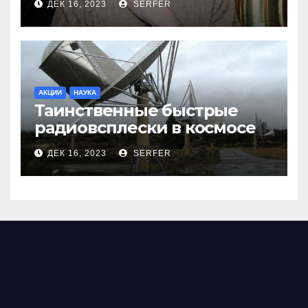
ДЕК 16, 2023
SERFER
АКЦИИ
НАУКА
Таинственные быстрые
радиовсплески в космосе
сделались все более
ДЕК 16, 2023
SERFER
странными