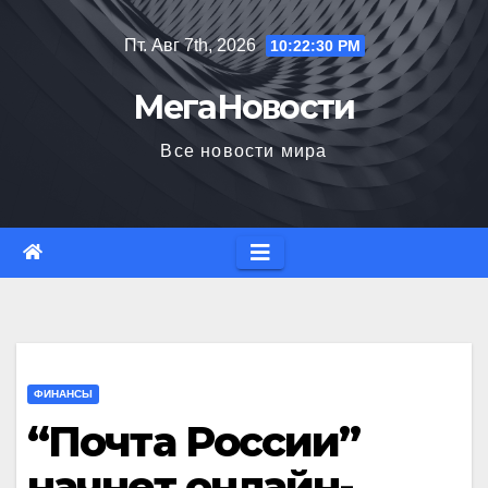
Перейти
Пт. Авг 7th, 2026
10:22:31 PM
к
содержимому
МегаНовости
Все новости мира
ФИНАНСЫ
“Почта России”
начнет онлайн-