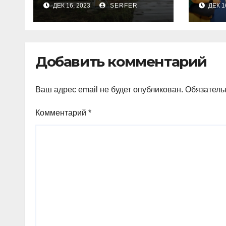
ДЕК 16, 2023
SERFER
ДЕК 1
космосе
пси
сделались все
дет
более странными
Добавить комментарий
Ваш адрес email не будет опубликован.
Обязатель
Комментарий
*