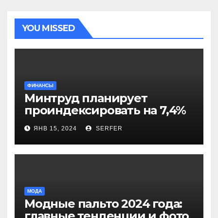
YOU MISSED
ФИНАНСЫ
Минтруд планирует
проиндексировать на 7,4%
более 40 выплат и
ЯНВ 15, 2024
SERFER
компенсаций
МОДА
Модные пальто 2024 года:
главные тенденции и фото