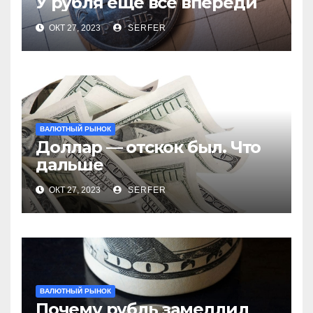
У рубля еще все впереди
ОКТ 27, 2023
SERFER
ВАЛЮТНЫЙ РЫНОК
Доллар — отскок был. Что
дальше
ОКТ 27, 2023
SERFER
ВАЛЮТНЫЙ РЫНОК
Почему рубль замедлил