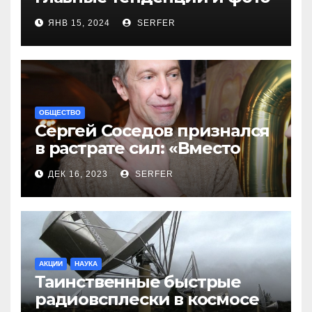
новинок
ЯНВ 15, 2024
SERFER
ОБЩЕСТВО
Сергей Соседов признался
в растрате сил: «Вместо
меня взяли Пригожина»
ДЕК 16, 2023
SERFER
АКЦИИ
НАУКА
Таинственные быстрые
радиовсплески в космосе