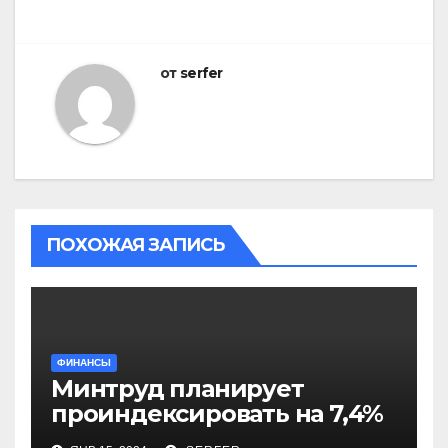
от
serfer
ПОХОЖАЯ ЗАПИСЬ
ФИНАНСЫ
Минтруд планирует
проиндексировать на 7,4%
более 40 выплат и