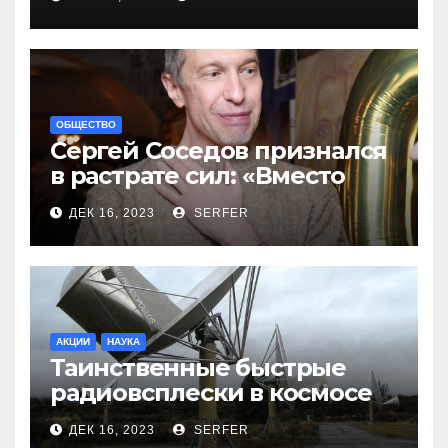
ОБЩЕСТВО
Сергей Соседов признался
в растрате сил: «Вместо
меня взяли Пригожина»
ДЕК 16, 2023
SERFER
АКЦИИ
НАУКА
Таинственные быстрые
радиовсплески в космосе
сделались все более
ДЕК 16, 2023
SERFER
странными