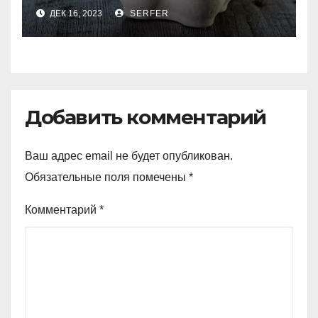
региональных
ДЕК 16, 2023
SERFER
производителей куриных
яиц
Добавить комментарий
Ваш адрес email не будет опубликован.
Обязательные поля помечены
*
Комментарий
*