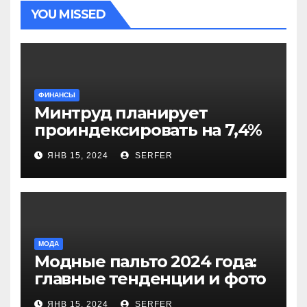
YOU MISSED
ФИНАНСЫ
Минтруд планирует
проиндексировать на 7,4%
более 40 выплат и
ЯНВ 15, 2024
SERFER
компенсаций
МОДА
Модные пальто 2024 года:
главные тенденции и фото
новинок
ЯНВ 15, 2024
SERFER