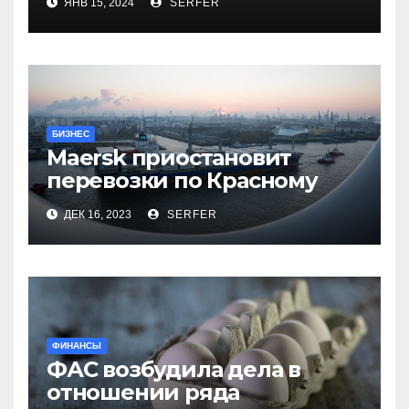
ЯНВ 15, 2024
SERFER
компенсаций
БИЗНЕС
Maersk приостановит
перевозки по Красному
морю после атак хуситов
ДЕК 16, 2023
SERFER
ФИНАНСЫ
ФАС возбудила дела в
отношении ряда