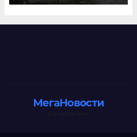
МегаНовости
Все новости мира