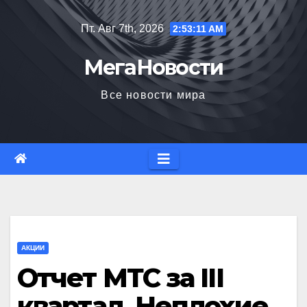
Перейти
Пт. Авг 7th, 2026
2:53:12 AM
к
содержимому
МегаНовости
Все новости мира
АКЦИИ
Отчет МТС за III
квартал. Неплохие