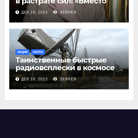
в растрате сил: «Вместо
меня взяли Пригожина»
ДЕК 16, 2023
SERFER
АКЦИИ
НАУКА
Таинственные быстрые
радиовсплески в космосе
сделались все более
ДЕК 16, 2023
SERFER
странными