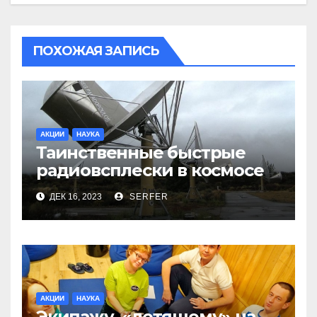
ПОХОЖАЯ ЗАПИСЬ
АКЦИИ
НАУКА
Таинственные быстрые
радиовсплески в космосе
сделались все более
ДЕК 16, 2023
SERFER
странными
АКЦИИ
НАУКА
Экипажу, «летящему» на