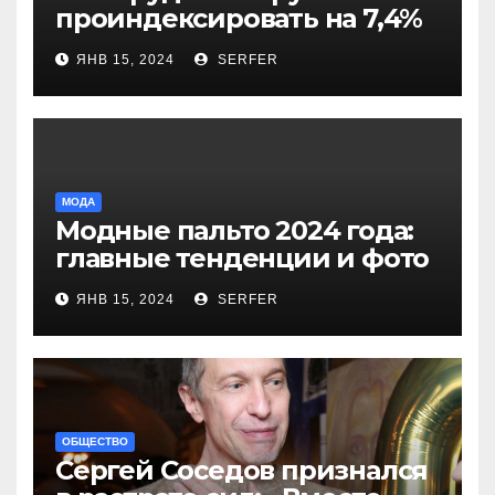
проиндексировать на 7,4%
более 40 выплат и
ЯНВ 15, 2024
SERFER
компенсаций
МОДА
Модные пальто 2024 года:
главные тенденции и фото
новинок
ЯНВ 15, 2024
SERFER
ОБЩЕСТВО
Сергей Соседов признался