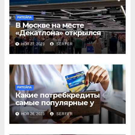
РИТЕЙЛА
В Москве на месте
«Декатлона» открылся
первый Desport
НОЯ 27, 2023
SERFER
РИТЕЙЛА
Какие потребкредиты
самые популярные у
россиян?
НОЯ 26, 2023
SERFER