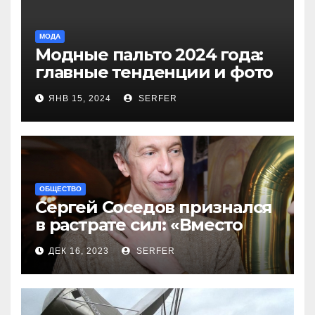
МОДА
Модные пальто 2024 года:
главные тенденции и фото
новинок
ЯНВ 15, 2024
SERFER
ОБЩЕСТВО
Сергей Соседов признался
в растрате сил: «Вместо
меня взяли Пригожина»
ДЕК 16, 2023
SERFER