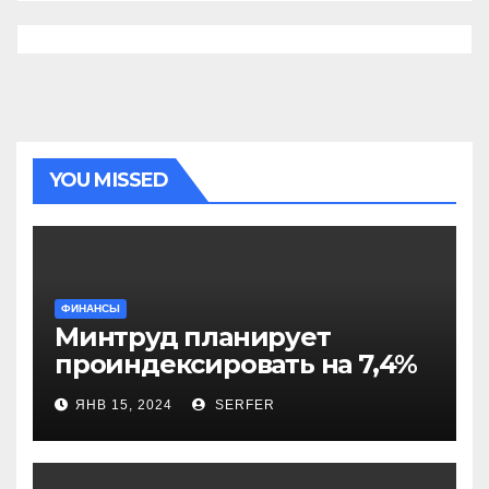
YOU MISSED
ФИНАНСЫ
Минтруд планирует
проиндексировать на 7,4%
более 40 выплат и
ЯНВ 15, 2024
SERFER
компенсаций