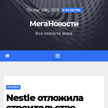
Перейти
Пн. Авг 10th, 2026
8:54:09 PM
к
содержимому
МегаНовости
Все новости мира
РИТЕЙЛА
Nestle отложила
строительство