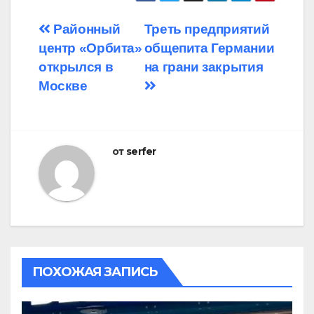
Навигация
Районный
Треть предприятий
центр «Орбита»
общепита Германии
по
открылся в
на грани закрытия
записям
Москве
от
serfer
ПОХОЖАЯ ЗАПИСЬ