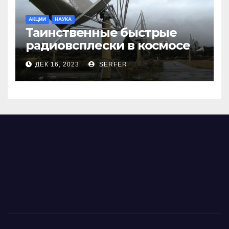
АКЦИИ
НАУКА
Таинственные быстрые
радиовсплески в космосе
сделались все более
ДЕК 16, 2023
SERFER
странными