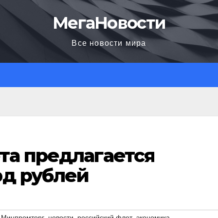
МегаНовости
Все новости мира
та предлагается
рд рублей
,
,
,
,
Минпромторг
новости
российский флот
экономика