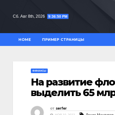
Перейти
к
Сб. Авг 8th, 2026
9:36:51 PM
содержимому
HOME
ПРИМЕР СТРАНИЦЫ
ФИНАНСЫ
На развитие фло
выделить 65 мл
от
serfer
Денис Мантуров