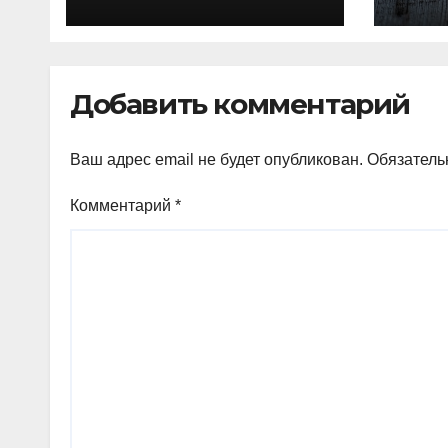
на 7,4% более 40
рег
выплат и
про
компенсаций
кур
Добавить комментарий
Ваш адрес email не будет опубликован.
Обязатель
Комментарий
*