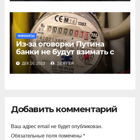
яиц
ФИНАНСЫ
Из-за оговорки Путина
банки не будут взимать с
пенсионеров
ДЕК 16, 2023
SERFER
комиссионные за ЖКХ
Добавить комментарий
Ваш адрес email не будет опубликован.
Обязательные поля помечены
*