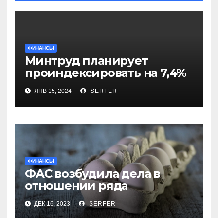
ФИНАНСЫ
Минтруд планирует
проиндексировать на 7,4%
более 40 выплат и
ЯНВ 15, 2024
SERFER
компенсаций
ФИНАНСЫ
ФАС возбудила дела в
отношении ряда
региональных
ДЕК 16, 2023
SERFER
производителей куриных