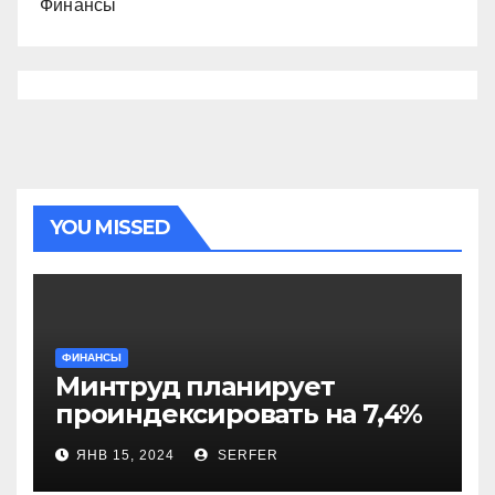
Финансы
YOU MISSED
ФИНАНСЫ
Минтруд планирует
проиндексировать на 7,4%
более 40 выплат и
ЯНВ 15, 2024
SERFER
компенсаций