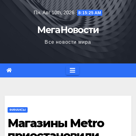
Перейти
Пн. Авг 10th, 2026
8:15:26 AM
к
содержимому
МегаНовости
Все новости мира
ФИНАНСЫ
Магазины Metro
приостановили