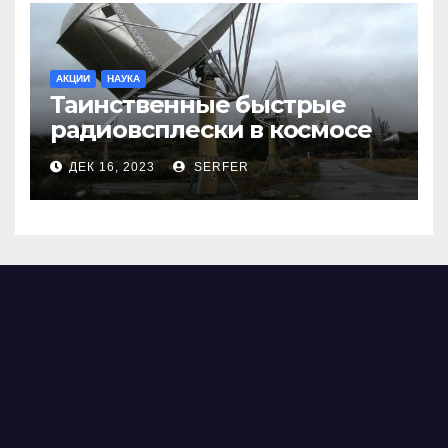
АКЦИИ
НАУКА
Таинственные быстрые
радиовсплески в космосе
сделались все более
ДЕК 16, 2023
SERFER
странными