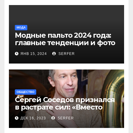
МОДА
Модные пальто 2024 года:
главные тенденции и фото
новинок
ЯНВ 15, 2024
SERFER
ОБЩЕСТВО
Сергей Соседов признался
в растрате сил: «Вместо
меня взяли Пригожина»
ДЕК 16, 2023
SERFER