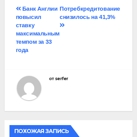
Навигация
Банк Англии
Потребкредитование
повысил
снизилось на 41,3%
по
ставку
записям
максимальным
темпом за 33
года
от
serfer
ПОХОЖАЯ ЗАПИСЬ