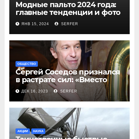
Модные пальто 2024 года:
главные тенденции и фото
новинок
ЯНВ 15, 2024
SERFER
ОБЩЕСТВО
Сергей Соседов признался
в растрате сил: «Вместо
меня взяли Пригожина»
ДЕК 16, 2023
SERFER
АКЦИИ
НАУКА