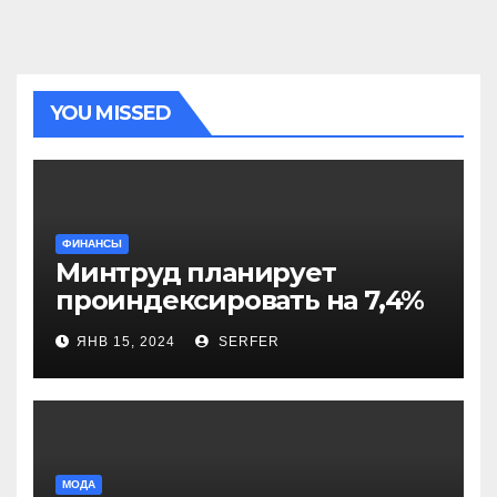
YOU MISSED
ФИНАНСЫ
Минтруд планирует
проиндексировать на 7,4%
более 40 выплат и
ЯНВ 15, 2024
SERFER
компенсаций
МОДА