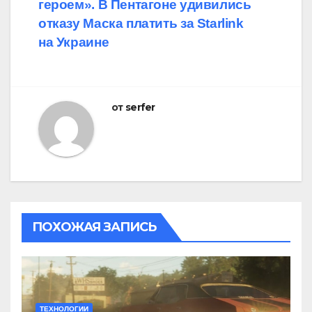
героем». В Пентагоне удивились
по
отказу Маска платить за Starlink
записям
на Украине
от
serfer
ПОХОЖАЯ ЗАПИСЬ
ТЕХНОЛОГИИ