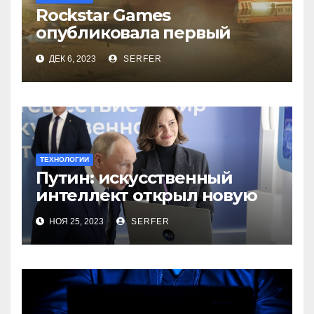
Rockstar Games
опубликовала первый
трейлер видеоигры GTA 6
ДЕК 6, 2023
SERFER
ТЕХНОЛОГИИ
Путин: искусственный
интеллект открыл новую
главу в истории
НОЯ 25, 2023
SERFER
человечества