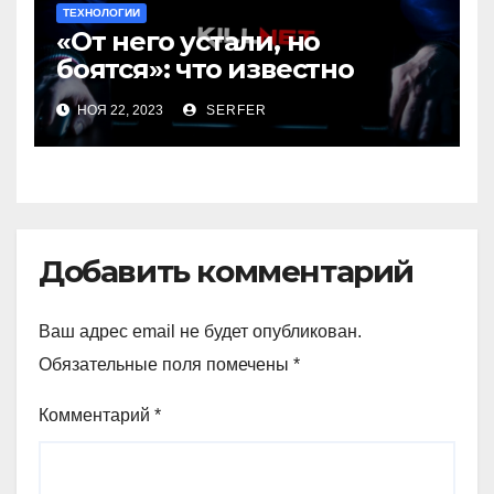
ТЕХНОЛОГИИ
«От него устали, но
боятся»: что известно
о лидере хакерской
НОЯ 22, 2023
SERFER
группировки Killnet
Добавить комментарий
Ваш адрес email не будет опубликован.
Обязательные поля помечены
*
Комментарий
*