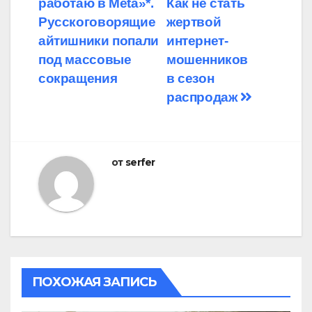
работаю в Meta»*.
Как не стать
по
Русскоговорящие
жертвой
записям
айтишники попали
интернет-
под массовые
мошенников
сокращения
в сезон
распродаж
от
serfer
ПОХОЖАЯ ЗАПИСЬ