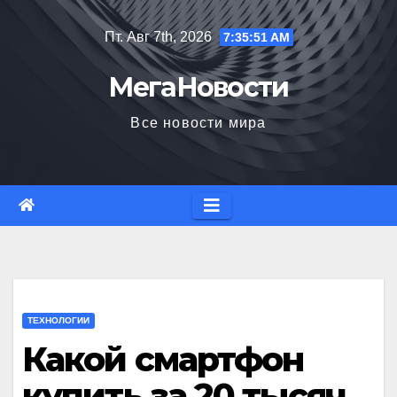
Перейти
Пт. Авг 7th, 2026
7:35:52 AM
к
содержимому
МегаНовости
Все новости мира
ТЕХНОЛОГИИ
Какой смартфон
купить за 20 тысяч