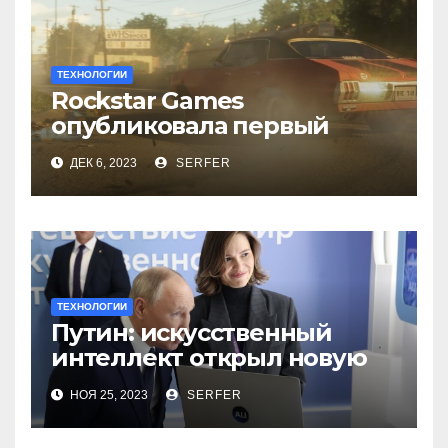
ТЕХНОЛОГИИ
Rockstar Games
опубликовала первый
трейлер видеоигры GTA 6
ДЕК 6, 2023
SERFER
ТЕХНОЛОГИИ
Путин: искусственный
интеллект открыл новую
главу в истории
НОЯ 25, 2023
SERFER
человечества