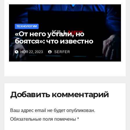
ТЕХНОЛОГИИ
«От него устали, но
боятся»: что известно
о лидере хакерской
НОЯ 22, 2023
SERFER
группировки Killnet
Добавить комментарий
Ваш адрес email не будет опубликован.
Обязательные поля помечены
*