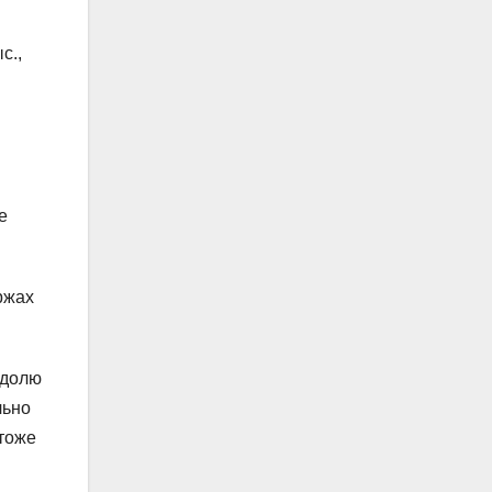
с.,
е
ржах
 долю
льно
 тоже