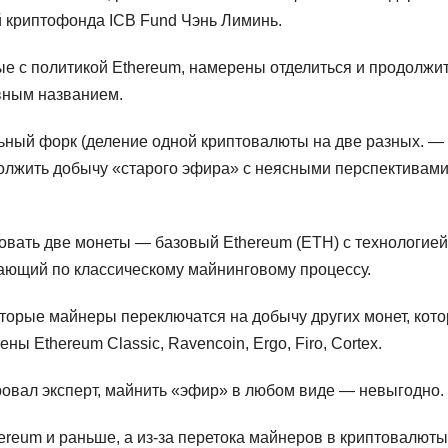
 криптофонда ICB Fund Чэнь Лиминь.
ые с политикой Ethereum, намерены отделиться и продолжи
вным названием.
ьный форк (деление одной криптовалюты на две разных. —
должить добычу «старого эфира» с неясными перспективам
твовать две монеты — базовый Ethereum (ETH) с технологией
ающий по классическому майнинговому процессу.
оторые майнеры переключатся на добычу других монет, кот
ы Ethereum Classic, Ravencoin, Ergo, Firo, Cortex.
ровал эксперт, майнить «эфир» в любом виде — невыгодно.
ereum и раньше, а из-за перетока майнеров в криптовалюты