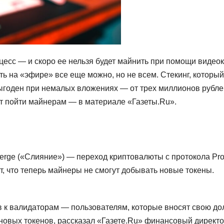
есс — и скоро ее нельзя будет майнить при помощи видеок
ть на «эфире» все еще можно, но не всем. Стекинг, который
выгоден при немалых вложениях — от трех миллионов рубле
ит пойти майнерам — в материале «Газеты.Ru».
rge («Слияние») — переход криптовалюты с протокола Proo
ет, что теперь майнеры не смогут добывать новые токены.
в к валидаторам — пользователям, которые вносят свою д
новых токенов, рассказал «Газете.Ru» финансовый директо