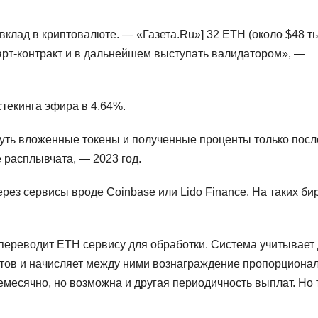
вклад в криптовалюте. — «Газета.Ru»] 32 ETH (около $48 ты
смарт-контракт и в дальнейшем выступать валидатором», —
текинга эфира в 4,64%.
нуть вложенные токены и полученные проценты только посл
е расплывчата, — 2023 год.
ерез сервисы вроде Coinbase или Lido Finance. На таких би
 переводит ETH сервису для обработки. Система учитывает
нтов и начисляет между ними вознаграждение пропорциона
емесячно, но возможна и другая периодичность выплат. Но