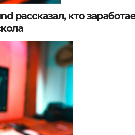
nd рассказал, кто заработа
скола