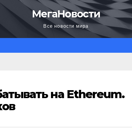
МегаНовости
Все новости мира
батывать на Ethereum.
ков