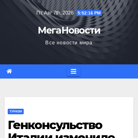
Перейти
Пт. Авг 7th, 2026
5:52:17 PM
к
содержимому
МегаНовости
Все новости мира
ТУРИЗМ
Генконсульство
Италии изменило