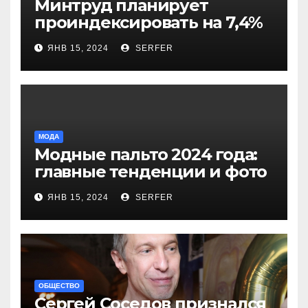
Минтруд планирует
проиндексировать на 7,4%
более 40 выплат и
ЯНВ 15, 2024
SERFER
компенсаций
МОДА
Модные пальто 2024 года:
главные тенденции и фото
новинок
ЯНВ 15, 2024
SERFER
ОБЩЕСТВО
Сергей Соседов признался