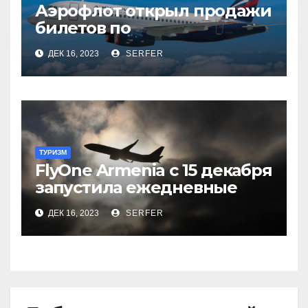
Аэрофлот открыл продажи
билетов по
субсидированным
ДЕК 16, 2023
SERFER
тарифам
ТУРИЗМ
FlyOne Armenia с 15 декабря
запустила ежедневные
рейсы в Шереметьево
ДЕК 16, 2023
SERFER