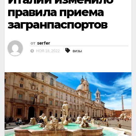
правила приема
загранпаспортов
от
serfer
визы
НОЯ 18, 2022