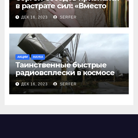
в растрате сил: «Вместо
меня взяли Пригожина»
ДЕК 16, 2023
SERFER
АКЦИИ
НАУКА
Таинственные быстрые
радиовсплески в космосе
сделались все более
ДЕК 16, 2023
SERFER
странными