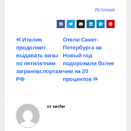
Источник
Навигация
Италия
Отели Санкт-
продолжит
Петербурга на
по
выдавать визы
Новый год
записям
по пятилетним
подорожали более
загранпаспортам
чем на 20
РФ
процентов
от
serfer