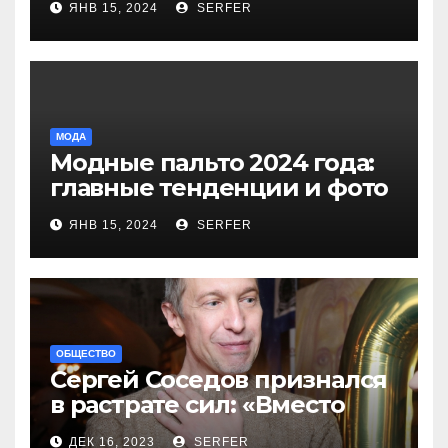
ЯНВ 15, 2024
SERFER
компенсаций
МОДА
Модные пальто 2024 года:
главные тенденции и фото
новинок
ЯНВ 15, 2024
SERFER
ОБЩЕСТВО
Сергей Соседов признался
в растрате сил: «Вместо
меня взяли Пригожина»
ДЕК 16, 2023
SERFER