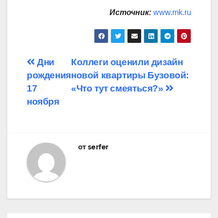
Источник:
www.mk.ru
Навигация
Дни
Коллеги оценили дизайн
рождения
новой квартиры Бузовой:
по
17
«Что тут смеяться?»
записям
ноября
от
serfer