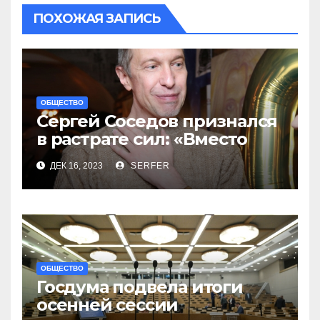
ПОХОЖАЯ ЗАПИСЬ
ОБЩЕСТВО
Сергей Соседов признался
в растрате сил: «Вместо
меня взяли Пригожина»
ДЕК 16, 2023
SERFER
ОБЩЕСТВО
Госдума подвела итоги
осенней сессии