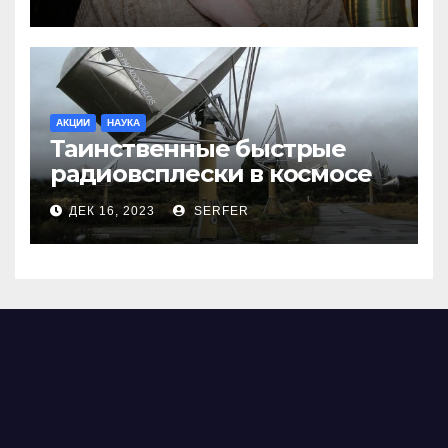
АКЦИИ
НАУКА
Таинственные быстрые
радиовсплески в космосе
сделались все более
ДЕК 16, 2023
SERFER
странными