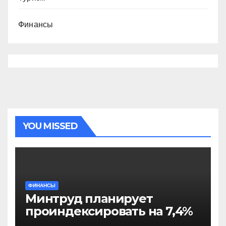
Финансы
YOU MISSED
ФИНАНСЫ
Минтруд планирует
проиндексировать на 7,4%
более 40 выплат и