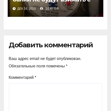
пенсионеров
ДЕК 16, 2023
SERFER
комиссионные за ЖКХ
Добавить комментарий
Ваш адрес email не будет опубликован.
Обязательные поля помечены
*
Комментарий
*