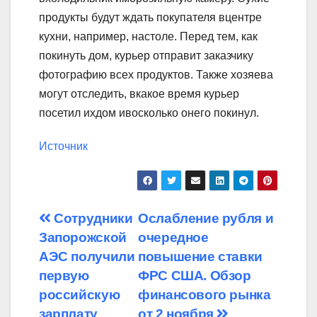
продукты будут ждать покупателя вцентре
кухни, например, настоле. Перед тем, как
покинуть дом, курьер отправит заказчику
фотографию всех продуктов. Также хозяева
могут отследить, вкакое время курьер
посетил ихдом ивосколько онего покинул.
Источник
Навигация
Сотрудники
Ослабление рубля и
Запорожской
очередное
по
АЭС получили
повышение ставки
записям
первую
ФРС США. Обзор
российскую
финансового рынка
зарплату
от 2 ноября