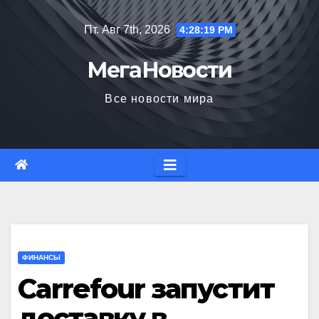
Перейти
Пт. Авг 7th, 2026
4:28:20 PM
к
содержимому
МегаНовости
Все новости мира
ФИНАНСЫ
Carrefour запустит
доставку в