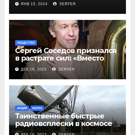
новинок
ЯНВ 15, 2024
SERFER
ОБЩЕСТВО
Сергей Соседов признался
в растрате сил: «Вместо
меня взяли Пригожина»
ДЕК 16, 2023
SERFER
АКЦИИ
НАУКА
Таинственные быстрые
радиовсплески в космосе
сделались все более
ДЕК 16, 2023
SERFER