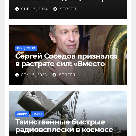
новинок
ЯНВ 15, 2024
SERFER
ОБЩЕСТВО
Сергей Соседов признался
в растрате сил: «Вместо
меня взяли Пригожина»
ДЕК 16, 2023
SERFER
АКЦИИ
НАУКА
Таинственные быстрые
радиовсплески в космосе