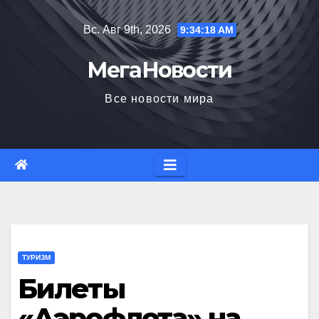
Перейти
Вс. Авг 9th, 2026
9:34:19 AM
к
содержимому
МегаНовости
Все новости мира
ТУРИЗМ
Билеты
«Аэрофлота» на