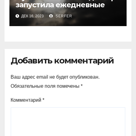
запустила ежедневные
рейсы в Шереметьево
ДЕК 16, 2023
SERFER
Добавить комментарий
Ваш адрес email не будет опубликован.
Обязательные поля помечены
*
Комментарий
*