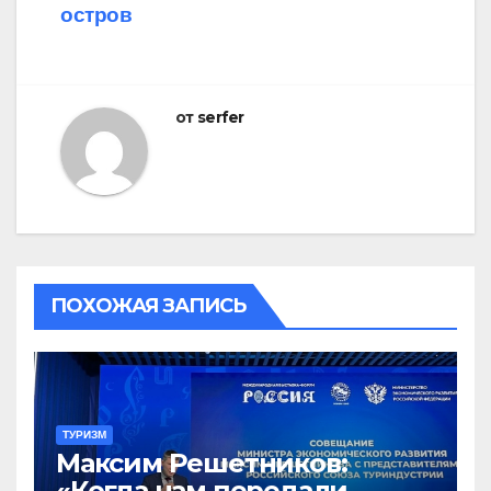
остров
от
serfer
ПОХОЖАЯ ЗАПИСЬ
ТУРИЗМ
Максим Решетников:
«Когда нам передали