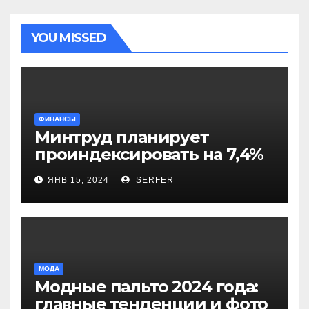
YOU MISSED
ФИНАНСЫ
Минтруд планирует
проиндексировать на 7,4%
более 40 выплат и
ЯНВ 15, 2024
SERFER
компенсаций
МОДА
Модные пальто 2024 года:
главные тенденции и фото