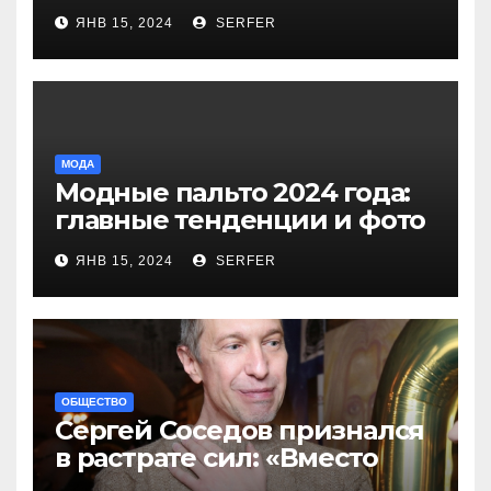
более 40 выплат и
ЯНВ 15, 2024
SERFER
компенсаций
МОДА
Модные пальто 2024 года:
главные тенденции и фото
новинок
ЯНВ 15, 2024
SERFER
ОБЩЕСТВО
Сергей Соседов признался
в растрате сил: «Вместо
меня взяли Пригожина»