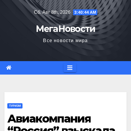
Перейти
Сб. Авг 8th, 2026
3:40:45 AM
к
содержимому
МегаНовости
Все новости мира
ТУРИЗМ
Авиакомпания
“Россия” взыскала