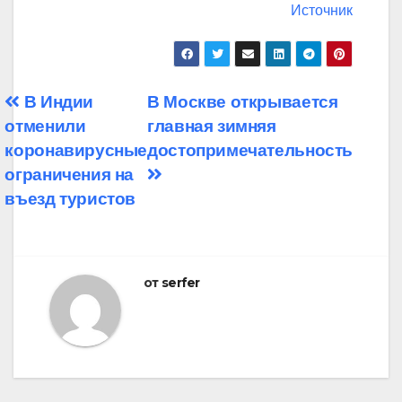
Источник
Навигация
В Индии
В Москве открывается
отменили
главная зимняя
по
коронавирусные
достопримечательность
записям
ограничения на
въезд туристов
от
serfer