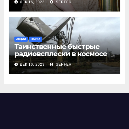
ДЕК 16, 2023
SERFER
АКЦИИ
НАУКА
Таинственные быстрые
радиовсплески в космосе
сделались все более
ДЕК 16, 2023
SERFER
странными