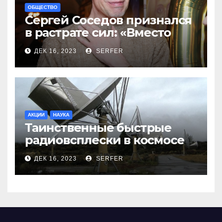
ОБЩЕСТВО
Сергей Соседов признался
в растрате сил: «Вместо
меня взяли Пригожина»
ДЕК 16, 2023
SERFER
АКЦИИ
НАУКА
Таинственные быстрые
радиовсплески в космосе
сделались все более
ДЕК 16, 2023
SERFER
странными