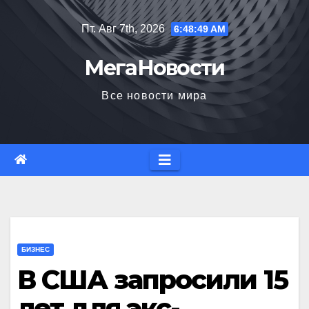
Перейти
Пт. Авг 7th, 2026
6:48:50 AM
к
содержимому
МегаНовости
Все новости мира
БИЗНЕС
В США запросили 15
лет для экс-