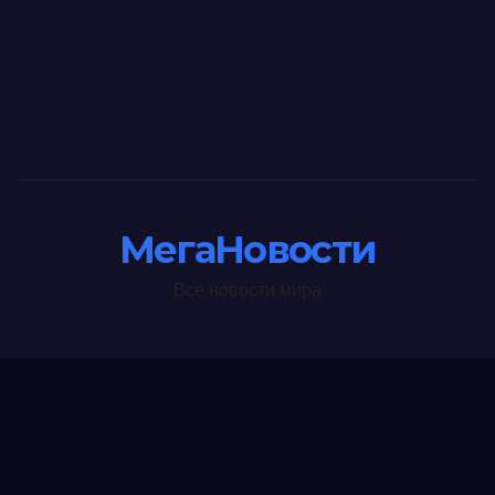
МегаНовости
Все новости мира