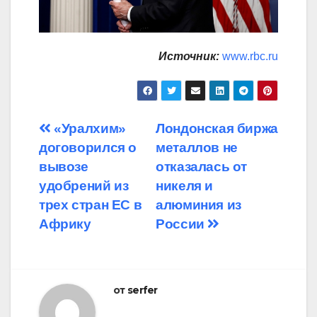
Источник:
www.rbc.ru
Навигация
«Уралхим»
Лондонская биржа
договорился о
металлов не
по
вывозе
отказалась от
записям
удобрений из
никеля и
трех стран ЕС в
алюминия из
Африку
России
от
serfer