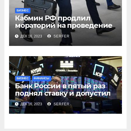
БИЗНЕС
Кабмин РФ продлил
мораторий на проведение
проверок бизнеса на 2024
ДЕК 16, 2023
SERFER
год
БИЗНЕС
ФИНАНСЫ
Банк России в пятый раз
поднял ставку и допустил
продажу валюты. Обзор
ДЕК 16, 2023
SERFER
финансового рынка от 15
декабря