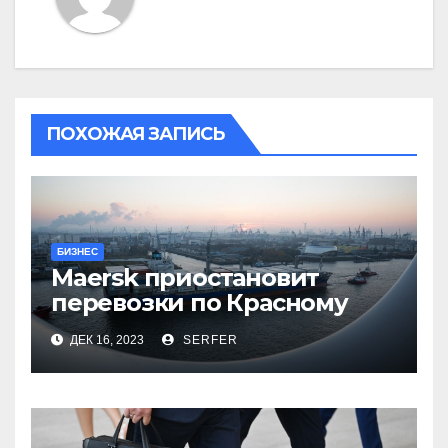
ПОХОЖАЯ ЗАПИСЬ
БИЗНЕС
Maersk приостановит
перевозки по Красному
морю после атак хуситов
ДЕК 16, 2023
SERFER