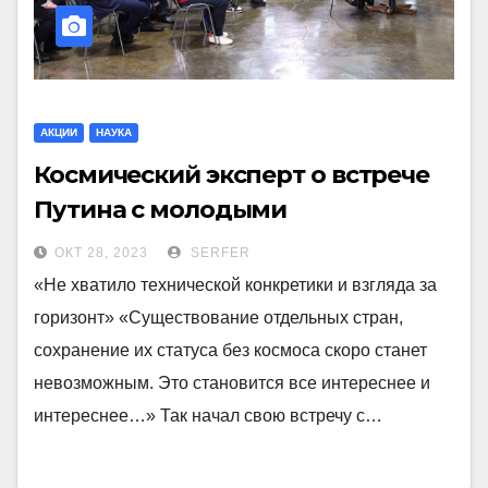
АКЦИИ
НАУКА
Космический эксперт о встрече
Путина с молодыми
сотрудниками: “Ожидал
ОКТ 28, 2023
SERFER
большего”
«Не хватило технической конкретики и взгляда за
горизонт» «Существование отдельных стран,
сохранение их статуса без космоса скоро станет
невозможным. Это становится все интереснее и
интереснее…» Так начал свою встречу с…