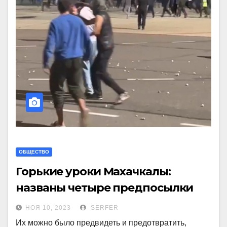
ОБЩЕСТВО
Горькие уроки Махачкалы:
названы четыре предпосылки
массовых беспорядков в
НОЯ 10, 2023
SERFER
Дагестане
Их можно было предвидеть и предотвратить,