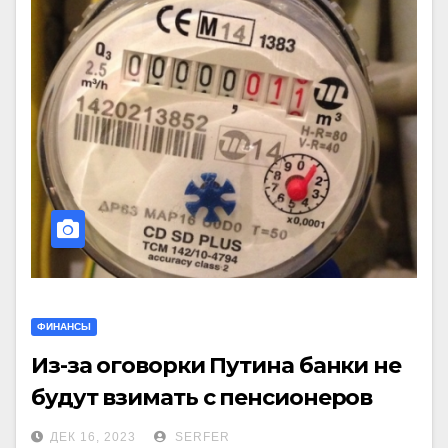
ФИНАНСЫ
Из-за оговорки Путина банки не
будут взимать с пенсионеров
комиссионные за ЖКХ
ДЕК 16, 2023
SERFER