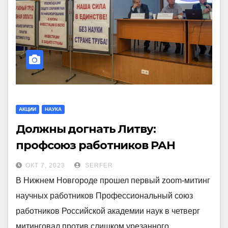
АКЦИИ
НАУКА
Должны догнать Литву:
профсоюз работников РАН
призвал власть увеличить
ОКТ 7, 2023
SERFER
финансирование науки
В Нижнем Новгороде прошел первый zoom-митинг
научных работников Профессиональный союз
работников Российской академии наук в четверг
митинговал против слишком урезанного