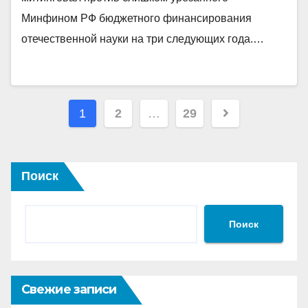
Минфином РФ бюджетного финансирования
отечественной науки на три следующих года.…
Пагинация
1
2
…
29
записей
Поиск
Поиск
Свежие записи