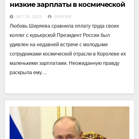
низкие зарплаты в космической
отрасли рассказала о себе
ОКТ 28, 2023
SERFER
Любовь Ширяева сравнила оплату труда своих
коллег с курьерской Президент России был
удивлен на недавней встрече с молодыми
сотрудниками космической отрасли в Королеве их
маленькими зарплатами. Неожиданную правду
раскрыла ему…