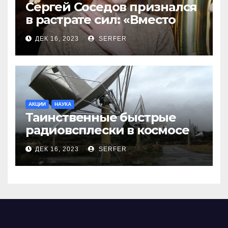
Сергей Соседов признался
в растрате сил: «Вместо
меня взяли Пригожина»
ДЕК 16, 2023
SERFER
АКЦИИ
НАУКА
Таинственные быстрые
радиовсплески в космосе
сделались все более
ДЕК 16, 2023
SERFER
странными