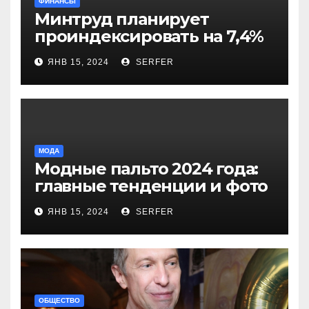
ФИНАНСЫ
Минтруд планирует
проиндексировать на 7,4%
более 40 выплат и
ЯНВ 15, 2024
SERFER
компенсаций
МОДА
Модные пальто 2024 года:
главные тенденции и фото
новинок
ЯНВ 15, 2024
SERFER
ОБЩЕСТВО