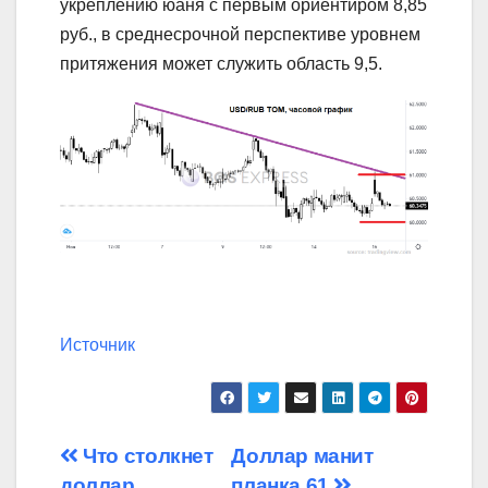
укреплению юаня с первым ориентиром 8,85
руб., в среднесрочной перспективе уровнем
притяжения может служить область 9,5.
Источник
Навигация
Что столкнет
Доллар манит
доллар
планка 61