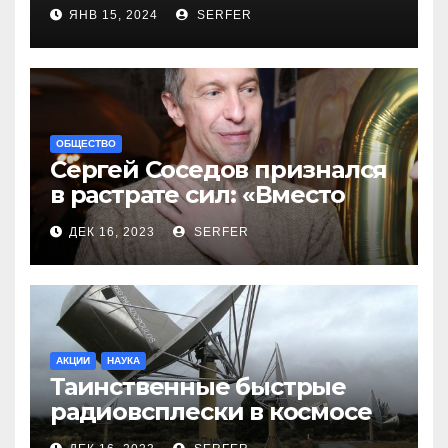
новинок
ЯНВ 15, 2024
SERFER
ОБЩЕСТВО
Сергей Соседов признался
в растрате сил: «Вместо
меня взяли Пригожина»
ДЕК 16, 2023
SERFER
АКЦИИ
НАУКА
Таинственные быстрые
радиовсплески в космосе
сделались все более