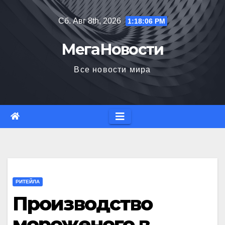
Перейти
Сб. Авг 8th, 2026
1:18:07 PM
к
содержимому
МегаНовости
Все новости мира
РИТЕЙЛА
Производство
мороженого в