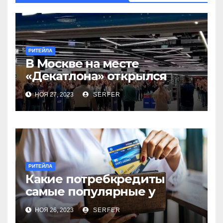
РИТЕЙЛА
В Москве на месте
«Декатлона» открылся
первый Desport
НОЯ 27, 2023
SERFER
РИТЕЙЛА
Какие потребкредиты
самые популярные у
россиян?
НОЯ 26, 2023
SERFER