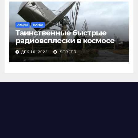
АКЦИИ
НАУКА
Таинственные быстрые
радиовсплески в космосе
сделались все более
ДЕК 16, 2023
SERFER
странными