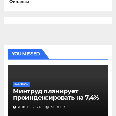
Финансы
YOU MISSED
ФИНАНСЫ
Минтруд планирует
проиндексировать на 7,4%
более 40 выплат и
ЯНВ 15, 2024
SERFER
компенсаций