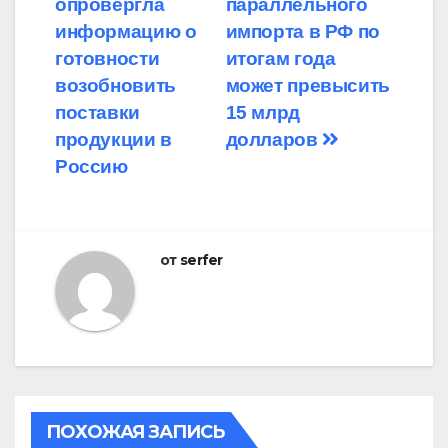
опровергла
параллельного
по
информацию о
импорта в РФ по
записям
готовности
итогам года
возобновить
может превысить
поставки
15 млрд
продукции в
долларов
Россию
от
serfer
ПОХОЖАЯ ЗАПИСЬ