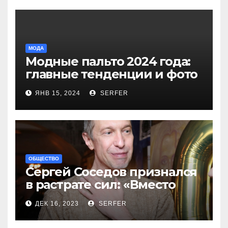
МОДА
Модные пальто 2024 года:
главные тенденции и фото
новинок
ЯНВ 15, 2024
SERFER
ОБЩЕСТВО
Сергей Соседов признался
в растрате сил: «Вместо
меня взяли Пригожина»
ДЕК 16, 2023
SERFER