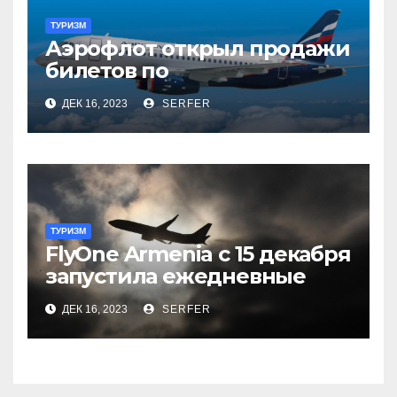
ТУРИЗМ
Аэрофлот открыл продажи
билетов по
субсидированным
ДЕК 16, 2023
SERFER
тарифам
ТУРИЗМ
FlyOne Armenia с 15 декабря
запустила ежедневные
рейсы в Шереметьево
ДЕК 16, 2023
SERFER