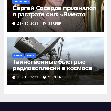
ОБЩЕСТВО
Сергей Соседов признался
в растрате сил: «Вместо
меня взяли Пригожина»
ДЕК 16, 2023
SERFER
АКЦИИ
НАУКА
Таинственные быстрые
радиовсплески в космосе
сделались все более
ДЕК 16, 2023
SERFER
странными