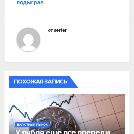
по
подыграл
записям
от
serfer
ПОХОЖАЯ ЗАПИСЬ
ВАЛЮТНЫЙ РЫНОК
У рубля еще все впереди