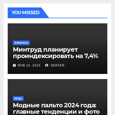
YOU MISSED
ФИНАНСЫ
Минтруд планирует
проиндексировать на 7,4%
более 40 выплат и
ЯНВ 15, 2024
SERFER
компенсаций
МОДА
Модные пальто 2024 года:
главные тенденции и фото