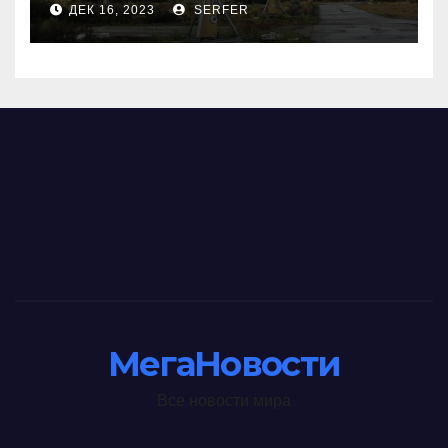
ДЕК 16, 2023
SERFER
странными
МегаНовости
Все новости мира