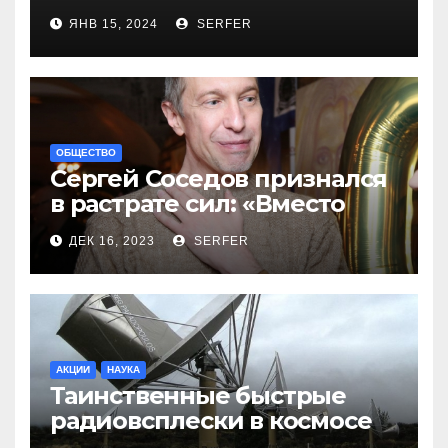
новинок
ЯНВ 15, 2024
SERFER
ОБЩЕСТВО
Сергей Соседов признался
в растрате сил: «Вместо
меня взяли Пригожина»
ДЕК 16, 2023
SERFER
АКЦИИ
НАУКА
Таинственные быстрые
радиовсплески в космосе
сделались все более