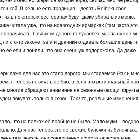
а, как известно, жарится во фритюре), сейчас многие рест
тошкой. В Кёльне есть традиция – делать Reibekuchen
от их в некоторых ресторанах будут даже убирать из меню,
аже читала уже, что на новогодних ярмарках (там часто это
 сворачивать. Слишком дорого получается: масла нужно мн
 ли кто-то захочет за эти драники отдавать большие деньги.
о её ели и поняли, что она очень уж подорожала. Да даже
рь даже для нас это стало дорого, мы стараемся (как и мн
аемся теперь покупать не био, а если это региональный про
кже многие обращают внимание на сезонные овощи, фрукты.
удем покупать только в сезон. Так что, реальные изменения
вало, что на полках её вообще не было. Мало муки – подор
ально. Для нас теперь это не свежие булочки из булочных, 
день там лежать, они совершенно другого качества и не