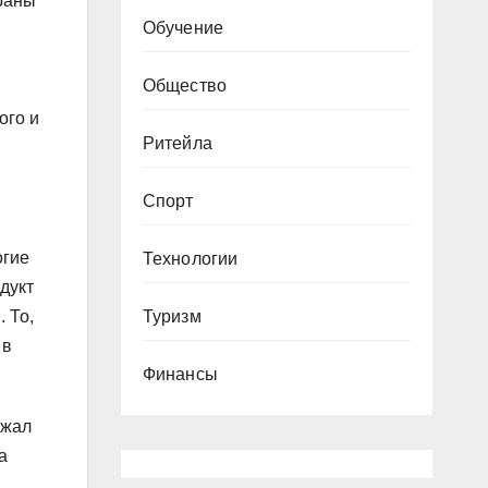
ораны
Обучение
Общество
ого и
Ритейла
Спорт
огие
Технологии
дукт
Туризм
 То,
 в
Финансы
ожал
а