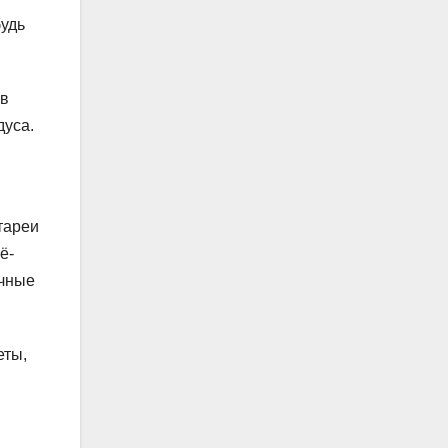
будь
 в
дуса.
тареи
ё-
ечные
еты,