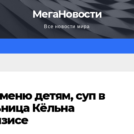
МегаНовости
Все новости мира
меню детям, суп в
ьница Кёльна
изисе