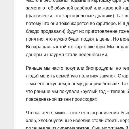
Часто в ресторанах подавали картошку фри (он
заменяют её обычной варёной или жареной кар
(фактически, это картофельные драники). Так в
потому что они тоже жарятся во фритюре. И я д
блюдо продавали) будут их приготовление тоже
понятно, что нужно будет поднять цены. Но вряд
Возвращаясь к той же картошке фри. Мы недавн
донеры и шаурма стали недешёвыми.
Раньше мы часто покупали биопродукты, но тепе
люди) менять семейную политику закупок. Стар
– мы его покупаем, к нему доверия больше. Та
что раньше мы покупали круглый год – теперь б
повседневной жизни происходят.
Что касается муки – тоже есть ограничения. Бы
хлеб, хлебобулочные изделия стали стоить нере
подешевле из супермаркетов. Они могут целый 