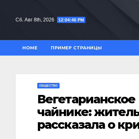
Перейти
к
Сб. Авг 8th, 2026
12:04:47 PM
содержимому
HOME
ПРИМЕР СТРАНИЦЫ
ОБЩЕСТВО
Вегетарианское 
чайнике: жител
рассказала о кр