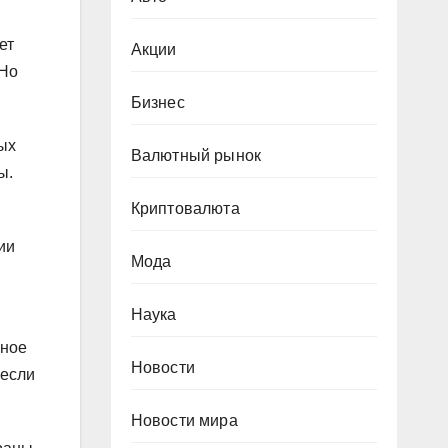
ет
Акции
 Но
Бизнес
ых
Валютный рынок
ы.
Криптовалюта
ии
Мода
Наука
нное
Новости
 если
Новости мира