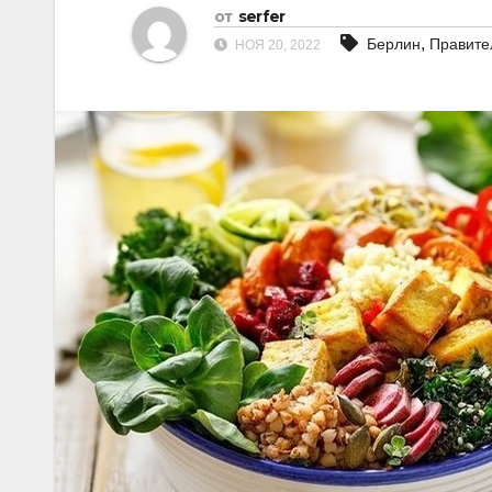
от
serfer
,
Берлин
Правите
НОЯ 20, 2022