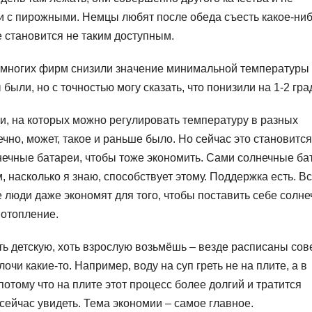
е и с пирожными. Немцы любят после обеда съесть какое-ни
е становится не таким доступным.
 многих фирм снизили значение минимальной температуры
ыли, но с точностью могу сказать, что понизили на 1-2 гра
и, на которых можно регулировать температуру в разных
ечно, может, такое и раньше было. Но сейчас это становится
нечные батареи, чтобы тоже экономить. Сами солнечные ба
, насколько я знаю, способствует этому. Поддержка есть. Вс
е люди даже экономят для того, чтобы поставить себе солн
 отопление.
ть детскую, хоть взрослую возьмёшь – везде расписаны сов
чи какие-то. Например, воду на суп греть не на плите, а в
отому что на плите этот процесс более долгий и тратится
 сейчас увидеть. Тема экономии – самое главное.