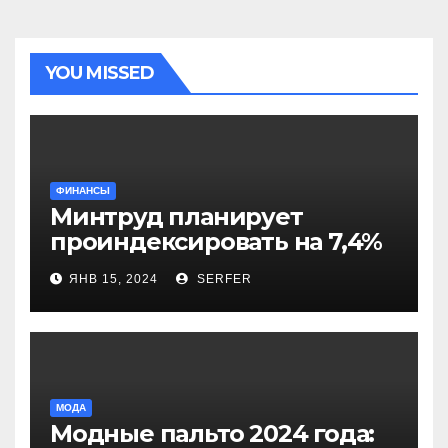
YOU MISSED
ФИНАНСЫ
Минтруд планирует
проиндексировать на 7,4%
более 40 выплат и
ЯНВ 15, 2024
SERFER
компенсаций
МОДА
Модные пальто 2024 года: