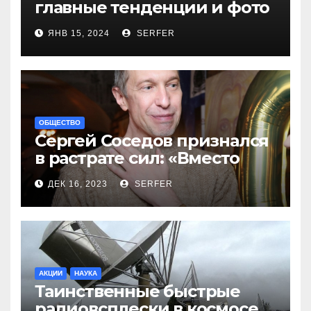
главные тенденции и фото
новинок
ЯНВ 15, 2024
SERFER
ОБЩЕСТВО
Сергей Соседов признался
в растрате сил: «Вместо
меня взяли Пригожина»
ДЕК 16, 2023
SERFER
АКЦИИ
НАУКА
Таинственные быстрые
радиовсплески в космосе