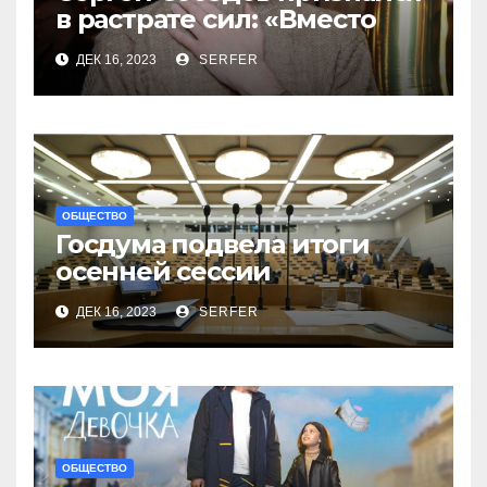
в растрате сил: «Вместо
меня взяли Пригожина»
ДЕК 16, 2023
SERFER
ОБЩЕСТВО
Госдума подвела итоги
осенней сессии
на заключительном в 2023
ДЕК 16, 2023
SERFER
году заседании
ОБЩЕСТВО