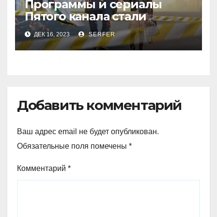
Программы и сериалы
Пятого канала стали
рекордсменами в
ДЕК 16, 2023
SERFER
уходящем году
Добавить комментарий
Ваш адрес email не будет опубликован.
Обязательные поля помечены
*
Комментарий
*