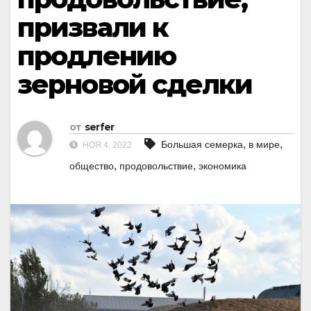
призвали к
продлению
зерновой сделки
от
serfer
,
,
Большая семерка
в мире
НОЯ 4, 2022
,
,
общество
продовольствие
экономика