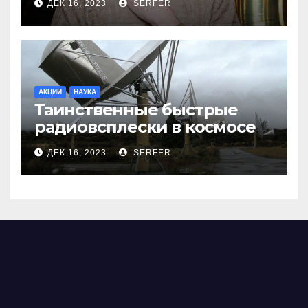
ДЕК 16, 2023
SERFER
АКЦИИ
НАУКА
Таинственные быстрые
радиовсплески в космосе
сделались все более
ДЕК 16, 2023
SERFER
странными