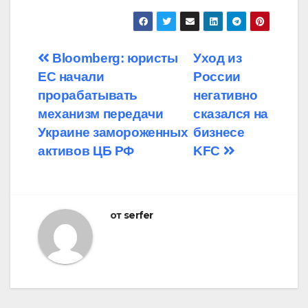
Навигация
Bloomberg: юристы
Уход из
ЕС начали
России
по
прорабатывать
негативно
записям
механизм передачи
сказался на
Украине замороженных
бизнесе
активов ЦБ РФ
KFC
от
serfer