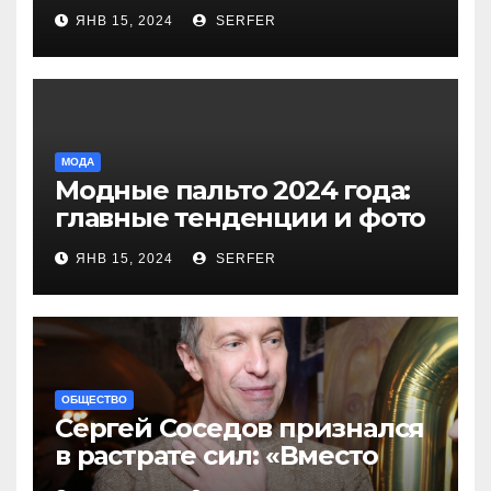
более 40 выплат и
ЯНВ 15, 2024
SERFER
компенсаций
МОДА
Модные пальто 2024 года:
главные тенденции и фото
новинок
ЯНВ 15, 2024
SERFER
ОБЩЕСТВО
Сергей Соседов признался
в растрате сил: «Вместо
меня взяли Пригожина»