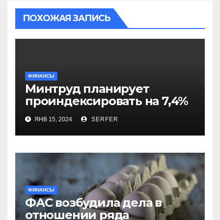
ПОХОЖАЯ ЗАПИСЬ
ФИНАНСЫ
Минтруд планирует
проиндексировать на 7,4%
более 40 выплат и
ЯНВ 15, 2024
SERFER
компенсаций
ФИНАНСЫ
ФАС возбудила дела в
отношении ряда