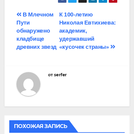
Навигация
В Млечном
К 100-летию
Пути
Николая Евтихиева:
по
обнаружено
академик,
записям
кладбище
удержавший
древних звезд
«кусочек страны»
от
serfer
ПОХОЖАЯ ЗАПИСЬ