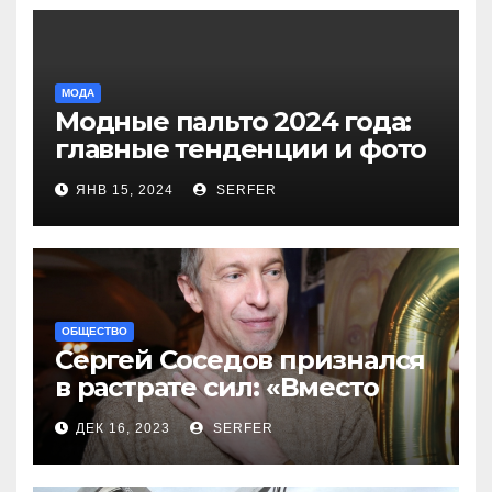
МОДА
Модные пальто 2024 года:
главные тенденции и фото
новинок
ЯНВ 15, 2024
SERFER
ОБЩЕСТВО
Сергей Соседов признался
в растрате сил: «Вместо
меня взяли Пригожина»
ДЕК 16, 2023
SERFER