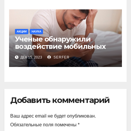
АКЦИИ
НАУКА
Ученые обнаружили
воздействие мобильных
телефонов на качество
ДЕК 15, 2023
SERFER
спермы
Добавить комментарий
Ваш адрес email не будет опубликован.
Обязательные поля помечены
*