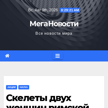
Перейти
Вс. Авг 9th, 2026
8:29:22 AM
к
содержимому
МегаНовости
Все новости мира
АКЦИИ
НАУКА
Скелеты двух
женщин римской