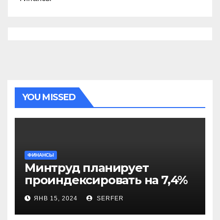
YOU MISSED
ФИНАНСЫ
Минтруд планирует
проиндексировать на 7,4%
более 40 выплат и
ЯНВ 15, 2024
SERFER
компенсаций