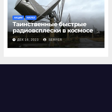
АКЦИИ
НАУКА
Таинственные быстрые
радиовсплески в космосе
сделались все более
ДЕК 16, 2023
SERFER
странными