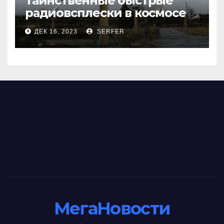
Таинственные быстрые
радиовсплески в космосе
сделались все более
ДЕК 16, 2023
SERFER
странными
МегаНовости