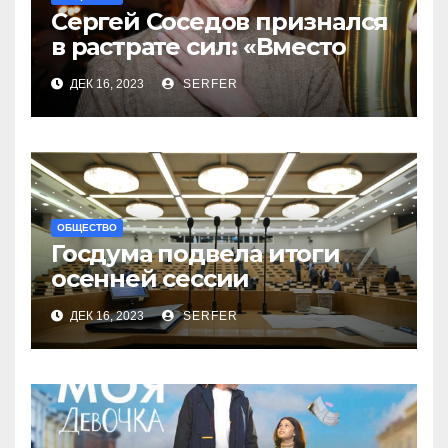
Сергей Соседов признался
в растрате сил: «Вместо
меня взяли Пригожина»
ДЕК 16, 2023
SERFER
ОБЩЕСТВО
Госдума подвела итоги
осенней сессии
на заключительном в 2023
ДЕК 16, 2023
SERFER
году заседании