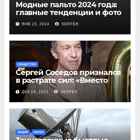
Модные пальто 2024 года:
главные тенденции и фото
новинок
ЯНВ 15, 2024
SERFER
ОБЩЕСТВО
Сергей Соседов признался
в растрате сил: «Вместо
меня взяли Пригожина»
ДЕК 16, 2023
SERFER
АКЦИИ
НАУКА