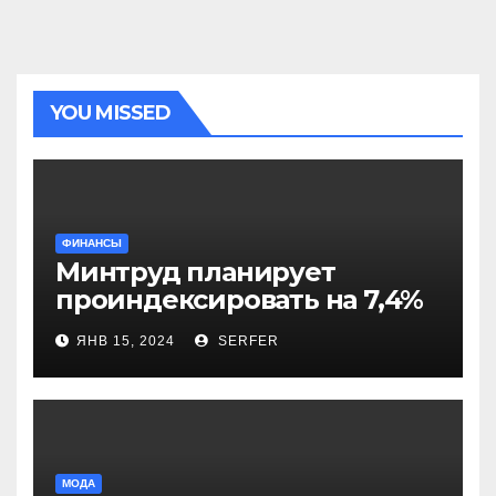
YOU MISSED
ФИНАНСЫ
Минтруд планирует
проиндексировать на 7,4%
более 40 выплат и
ЯНВ 15, 2024
SERFER
компенсаций
МОДА