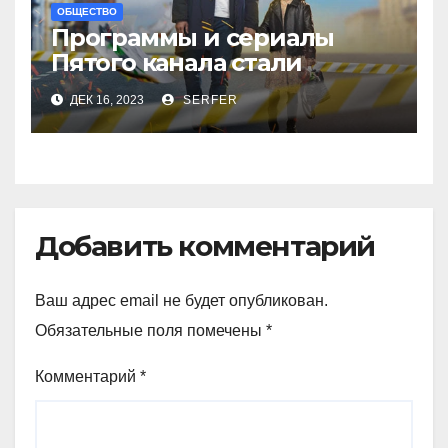
ОБЩЕСТВО
Программы и сериалы
Пятого канала стали
рекордсменами в
ДЕК 16, 2023
SERFER
уходящем году
Добавить комментарий
Ваш адрес email не будет опубликован.
Обязательные поля помечены
*
Комментарий
*