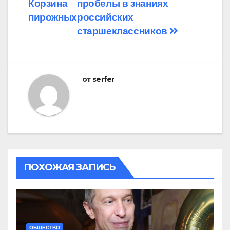
Корзина
пробелы в знаниях
по
пирожных
российских
записям
старшеклассников
от
serfer
ПОХОЖАЯ ЗАПИСЬ
ОБЩЕСТВО