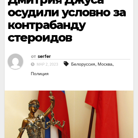
осудили условно за
контрабанду
стероидов
от
serfer
,
,
Белоруссия
Москва
МАР 2, 2023
Полиция