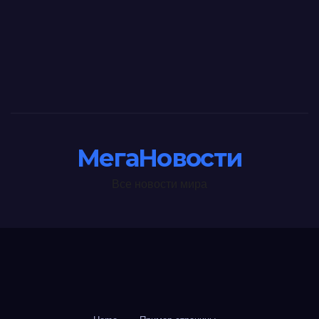
МегаНовости
Все новости мира