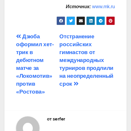
Источник:
www.mk.ru
Навигация
Дзюба
Отстранение
оформил хет-
российских
по
трик в
гимнастов от
записям
дебютном
международных
матче за
турниров продлили
«Локомотив»
на неопределенный
против
срок
«Ростова»
от
serfer