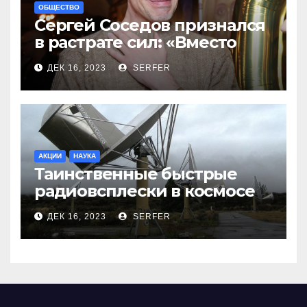
ОБЩЕСТВО
Сергей Соседов признался
в растрате сил: «Вместо
меня взяли Пригожина»
ДЕК 16, 2023
SERFER
АКЦИИ
НАУКА
Таинственные быстрые
радиовсплески в космосе
сделались все более
ДЕК 16, 2023
SERFER
странными