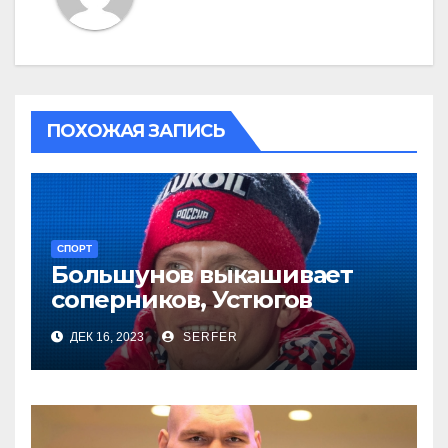
ПОХОЖАЯ ЗАПИСЬ
СПОРТ
Большунов выкашивает
соперников, Устюгов
просит понимания,
ДЕК 16, 2023
SERFER
Степанова проиграла