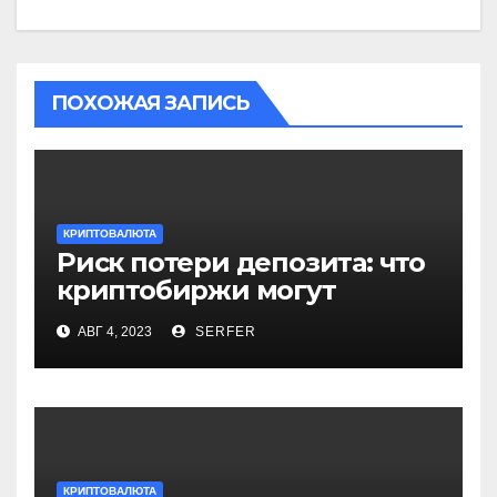
ПОХОЖАЯ ЗАПИСЬ
КРИПТОВАЛЮТА
Риск потери депозита: что
криптобиржи могут
сделать с деньгами
АВГ 4, 2023
SERFER
клиентов
КРИПТОВАЛЮТА