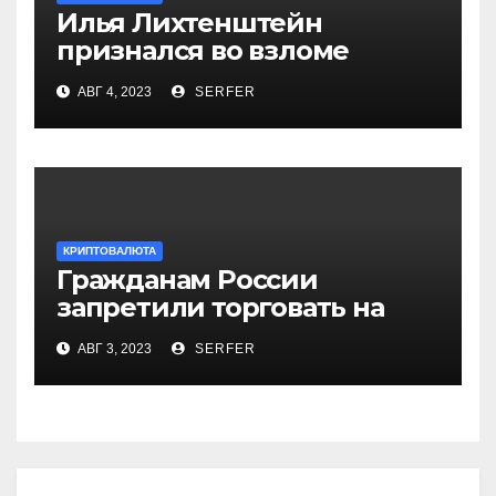
Илья Лихтенштейн
признался во взломе
биржи Bitfinex в 2016 году
АВГ 4, 2023
SERFER
КРИПТОВАЛЮТА
Гражданам России
запретили торговать на
первой криптобирже
АВГ 3, 2023
SERFER
Гонконга HashKey Exchange