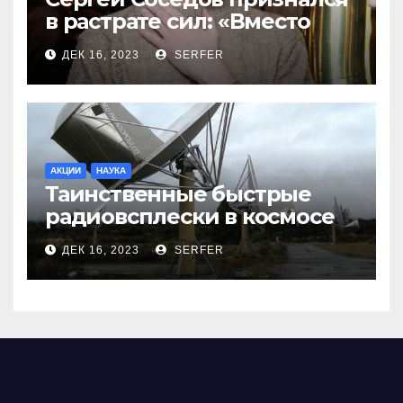
в растрате сил: «Вместо
меня взяли Пригожина»
ДЕК 16, 2023
SERFER
АКЦИИ
НАУКА
Таинственные быстрые
радиовсплески в космосе
сделались все более
ДЕК 16, 2023
SERFER
странными