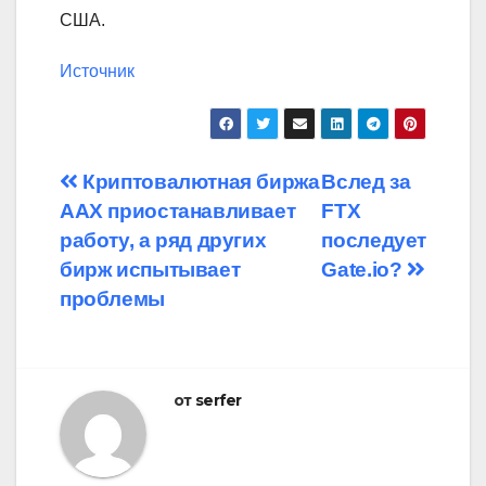
США.
Источник
Навигация
Криптовалютная биржа
Вслед за
AAX приостанавливает
FTX
по
работу, а ряд других
последует
записям
бирж испытывает
Gate.io?
проблемы
от
serfer