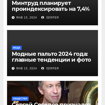
Минтруд планирует
проиндексировать на 7,4%
более 40 выплат и
ЯНВ 15, 2024
SERFER
компенсаций
МОДА
Модные пальто 2024 года:
главные тенденции и фото
новинок
ЯНВ 15, 2024
SERFER
ОБЩЕСТВО
Сергей Соседов признался