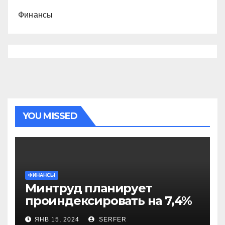
Финансы
YOU MISSED
ФИНАНСЫ
Минтруд планирует
проиндексировать на 7,4%
более 40 выплат и
ЯНВ 15, 2024
SERFER