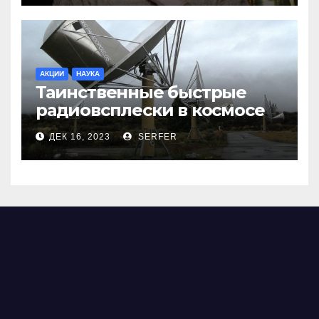
АКЦИИ
НАУКА
Таинственные быстрые
радиовсплески в космосе
сделались все более
ДЕК 16, 2023
SERFER
странными