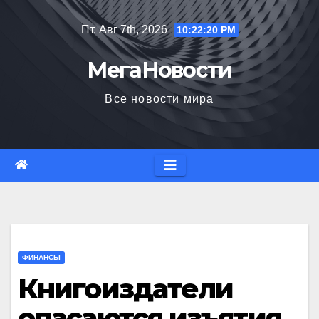
Перейти
Пт. Авг 7th, 2026
10:22:21 PM
к
содержимому
МегаНовости
Все новости мира
ФИНАНСЫ
Книгоиздатели
опасаются изъятия