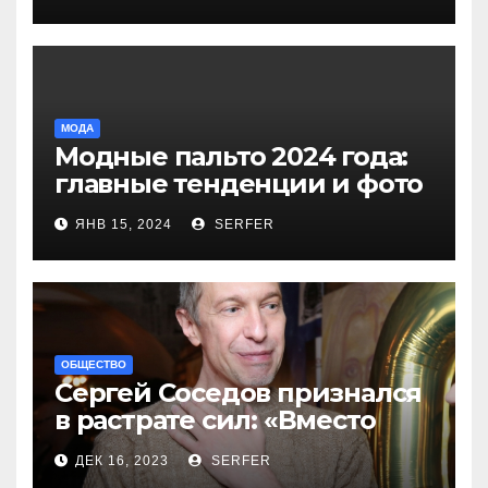
компенсаций
МОДА
Модные пальто 2024 года:
главные тенденции и фото
новинок
ЯНВ 15, 2024
SERFER
ОБЩЕСТВО
Сергей Соседов признался
в растрате сил: «Вместо
меня взяли Пригожина»
ДЕК 16, 2023
SERFER