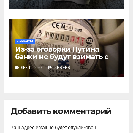
производителей куриных
яиц
ФИНАНСЫ
Из-за оговорки Путина
банки не будут взимать с
пенсионеров
ДЕК 16, 2023
SERFER
комиссионные за ЖКХ
Добавить комментарий
Ваш адрес email не будет опубликован.