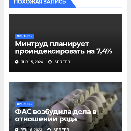
ПОХОЖАЯ ЗАПИСЬ
ФИНАНСЫ
Минтруд планирует
проиндексировать на 7,4%
более 40 выплат и
ЯНВ 15, 2024
SERFER
компенсаций
ФИНАНСЫ
ФАС возбудила дела в
отношении ряда
региональных
ДЕК 16, 2023
SERFER