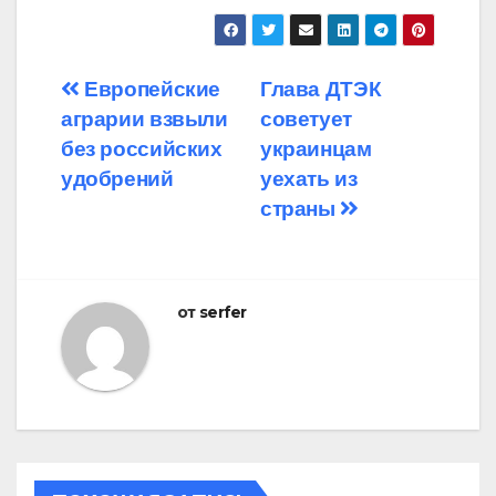
Навигация
Европейские
Глава ДТЭК
аграрии взвыли
советует
по
без российских
украинцам
записям
удобрений
уехать из
страны
от
serfer