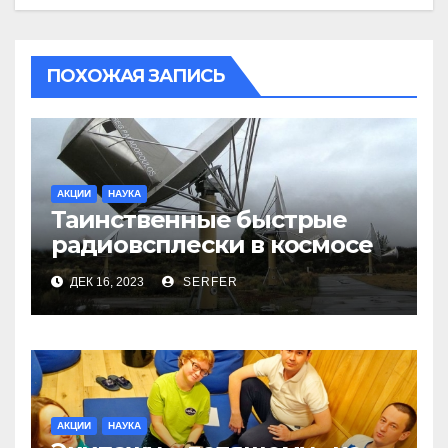
ПОХОЖАЯ ЗАПИСЬ
АКЦИИ
НАУКА
Таинственные быстрые
радиовсплески в космосе
сделались все более
ДЕК 16, 2023
SERFER
странными
АКЦИИ
НАУКА