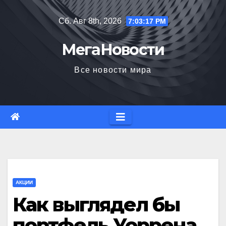
Перейти
Сб. Авг 8th, 2026
7:03:19 PM
к
содержимому
МегаНовости
Все новости мира
АКЦИИ
Как выглядел бы
портфель Уоррена