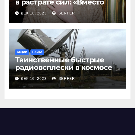
в растрате сил: «Вместо
меня взяли Пригожина»
ДЕК 16, 2023
SERFER
АКЦИИ
НАУКА
Таинственные быстрые
радиовсплески в космосе
сделались все более
ДЕК 16, 2023
SERFER
странными