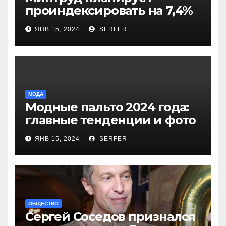
проиндексировать на 7,4%
более 40 выплат и
ЯНВ 15, 2024
SERFER
компенсаций
МОДА
Модные пальто 2024 года:
главные тенденции и фото
новинок
ЯНВ 15, 2024
SERFER
ОБЩЕСТВО
Сергей Соседов признался