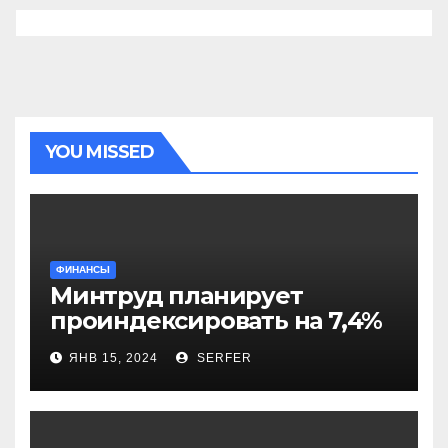
YOU MISSED
ФИНАНСЫ
Минтруд планирует
проиндексировать на 7,4%
более 40 выплат и
ЯНВ 15, 2024
SERFER
компенсаций