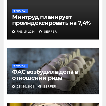
ФИНАНСЫ
Минтруд планирует
проиндексировать на 7,4%
более 40 выплат и
ЯНВ 15, 2024
SERFER
компенсаций
ФИНАНСЫ
ФАС возбудила дела в
отношении ряда
региональных
ДЕК 16, 2023
SERFER
производителей куриных
яиц