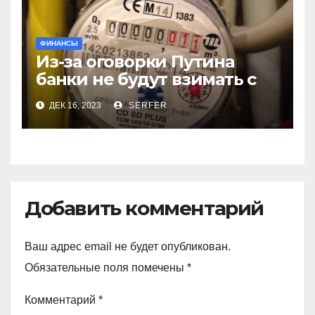
ФИНАНСЫ
Из-за оговорки Путина
банки не будут взимать с
пенсионеров
ДЕК 16, 2023
SERFER
комиссионные за ЖКХ
Добавить комментарий
Ваш адрес email не будет опубликован.
Обязательные поля помечены
*
Комментарий
*