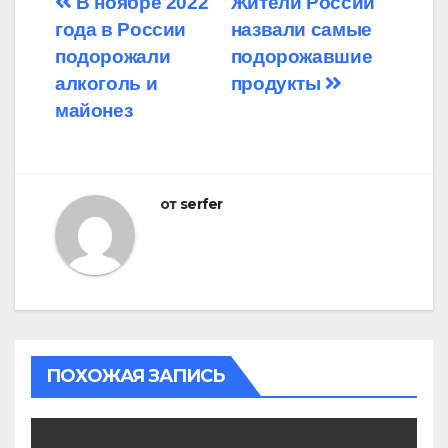
Навигация
В ноябре 2022
Жители России
года в России
назвали самые
по
подорожали
подорожавшие
записям
алкоголь и
продукты
майонез
от
serfer
ПОХОЖАЯ ЗАПИСЬ