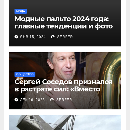
МОДА
Модные пальто 2024 года:
главные тенденции и фото
новинок
ЯНВ 15, 2024
SERFER
ОБЩЕСТВО
Сергей Соседов признался
в растрате сил: «Вместо
меня взяли Пригожина»
ДЕК 16, 2023
SERFER