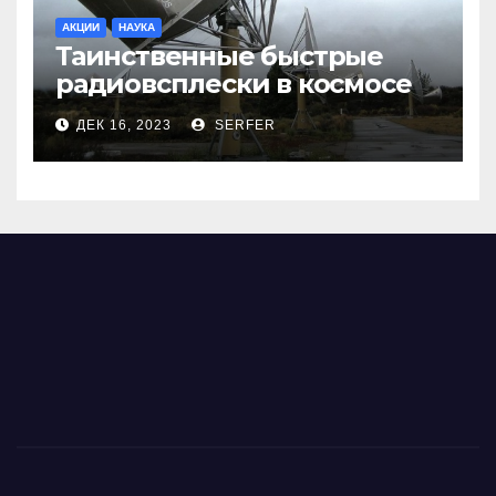
АКЦИИ
НАУКА
Таинственные быстрые
радиовсплески в космосе
сделались все более
ДЕК 16, 2023
SERFER
странными