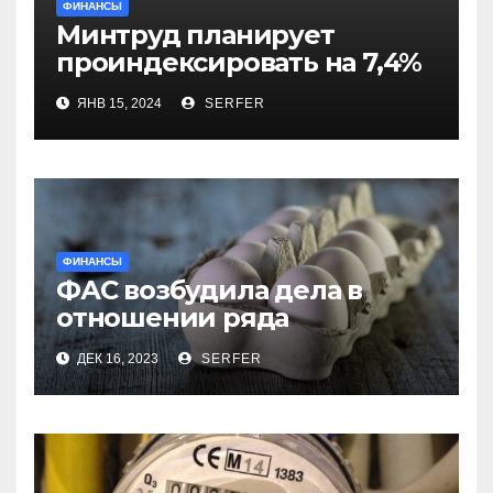
ФИНАНСЫ
Минтруд планирует
проиндексировать на 7,4%
более 40 выплат и
ЯНВ 15, 2024
SERFER
компенсаций
ФИНАНСЫ
ФАС возбудила дела в
отношении ряда
региональных
ДЕК 16, 2023
SERFER
производителей куриных
яиц