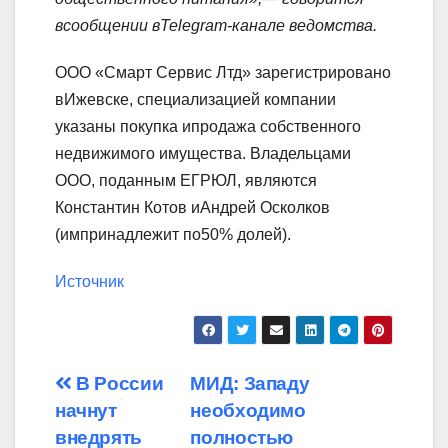
всообщении в
Telegram-канале
ведомства.
ООО «Смарт Сервис Лтд» зарегистрировано
вИжевске, специализацией компании
указаны покупка ипродажа собственного
недвижимого имущества. Владельцами
ООО, поданным ЕГРЮЛ, являются
Константин Котов иАндрей Осколков
(импринадлежит по50% долей).
Источник
Навигация
В России
МИД: Западу
начнут
необходимо
по
внедрять
полностью