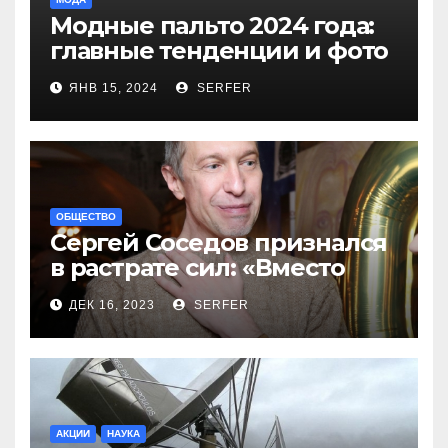
Модные пальто 2024 года:
главные тенденции и фото
новинок
ЯНВ 15, 2024
SERFER
ОБЩЕСТВО
Сергей Соседов признался
в растрате сил: «Вместо
меня взяли Пригожина»
ДЕК 16, 2023
SERFER
АКЦИИ
НАУКА