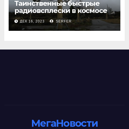
Таинственные быстрые
радиовсплески в космосе
сделались все более
ДЕК 16, 2023
SERFER
странными
МегаНовости