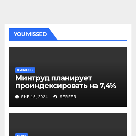
YOU MISSED
ФИНАНСЫ
Минтруд планирует
проиндексировать на 7,4%
более 40 выплат и
ЯНВ 15, 2024
SERFER
компенсаций
МОДА