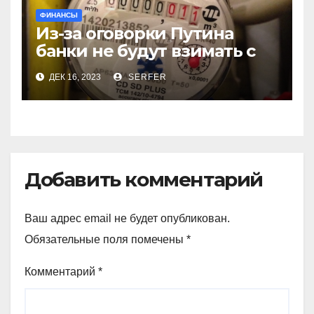
ФИНАНСЫ
Из-за оговорки Путина
банки не будут взимать с
пенсионеров
ДЕК 16, 2023
SERFER
комиссионные за ЖКХ
Добавить комментарий
Ваш адрес email не будет опубликован.
Обязательные поля помечены
*
Комментарий
*