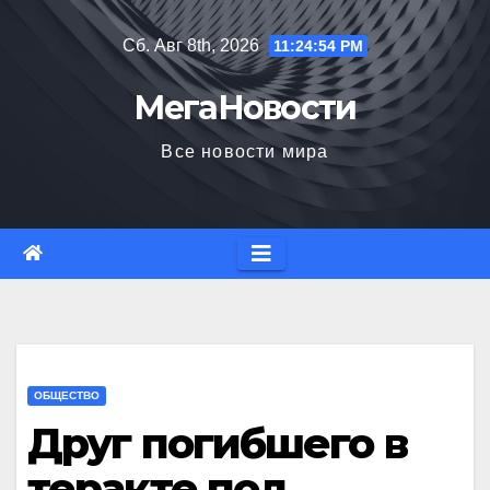
Перейти
Сб. Авг 8th, 2026
11:24:55 PM
к
содержимому
МегаНовости
Все новости мира
ОБЩЕСТВО
Друг погибшего в
теракте под