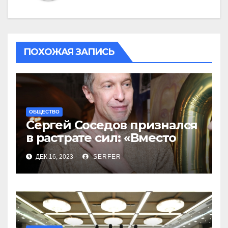
ПОХОЖАЯ ЗАПИСЬ
ОБЩЕСТВО
Сергей Соседов признался
в растрате сил: «Вместо
меня взяли Пригожина»
ДЕК 16, 2023
SERFER