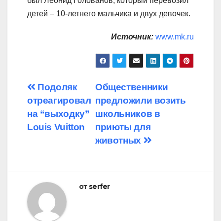
был Леонид Голованов, который перевозил
детей – 10-летнего мальчика и двух девочек.
Источник:
www.mk.ru
Навигация
Подоляк
Общественники
отреагировал
предложили возить
по
на “выходку”
школьников в
записям
Louis Vuitton
приюты для
животных
от
serfer