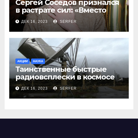
Сергей Соседов признался
в растрате сил: «Вместо
меня взяли Пригожина»
ДЕК 16, 2023
SERFER
АКЦИИ
НАУКА
Таинственные быстрые
радиовсплески в космосе
сделались все более
ДЕК 16, 2023
SERFER
странными