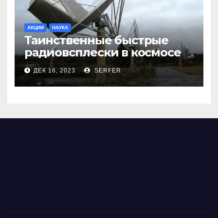
АКЦИИ
НАУКА
Таинственные быстрые
радиовсплески в космосе
сделались все более
ДЕК 16, 2023
SERFER
странными