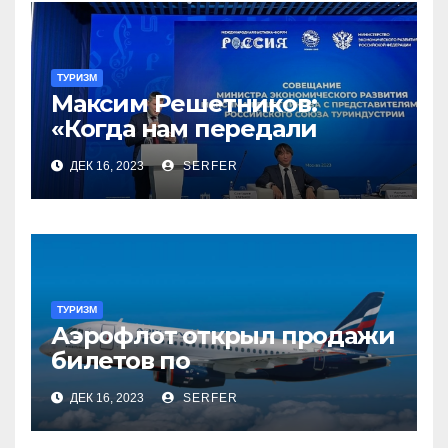
ТУРИЗМ
Максим Решетников:
«Когда нам передали
туризм, для нас это был
ДЕК 16, 2023
SERFER
сюрприз, но он оказался
приятным»
ТУРИЗМ
Аэрофлот открыл продажи
билетов по
субсидированным
ДЕК 16, 2023
SERFER
тарифам