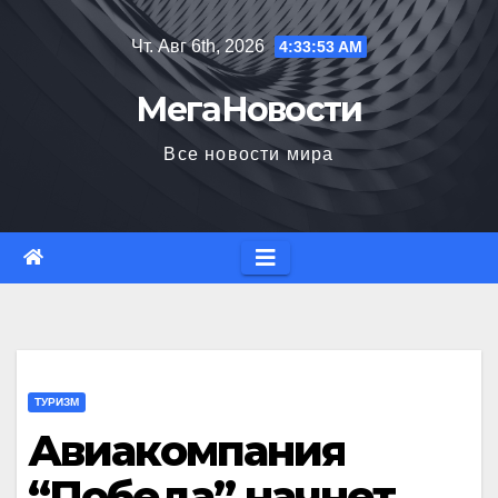
Перейти
Чт. Авг 6th, 2026
4:33:54 AM
к
содержимому
МегаНовости
Все новости мира
ТУРИЗМ
Авиакомпания
“Победа” начнет