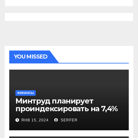
YOU MISSED
ФИНАНСЫ
Минтруд планирует
проиндексировать на 7,4%
более 40 выплат и
ЯНВ 15, 2024
SERFER
компенсаций