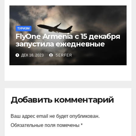
ТУРИЗМ
FlyOne Armenia с 15 декабря
запустила ежедневные
рейсы в Шереметьево
ДЕК 16, 2023
SERFER
Добавить комментарий
Ваш адрес email не будет опубликован.
Обязательные поля помечены
*