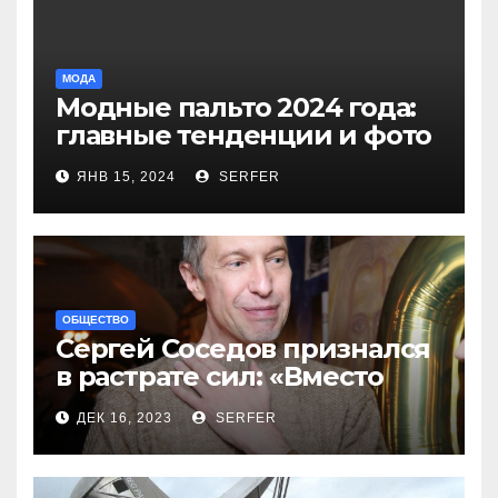
МОДА
Модные пальто 2024 года:
главные тенденции и фото
новинок
ЯНВ 15, 2024
SERFER
ОБЩЕСТВО
Сергей Соседов признался
в растрате сил: «Вместо
меня взяли Пригожина»
ДЕК 16, 2023
SERFER