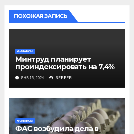
ПОХОЖАЯ ЗАПИСЬ
ФИНАНСЫ
Минтруд планирует
проиндексировать на 7,4%
более 40 выплат и
ЯНВ 15, 2024
SERFER
компенсаций
ФИНАНСЫ
ФАС возбудила дела в