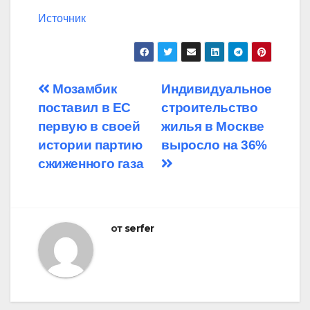
Источник
Навигация
Мозамбик
Индивидуальное
поставил в ЕС
строительство
по
первую в своей
жилья в Москве
записям
истории партию
выросло на 36%
сжиженного газа
от
serfer