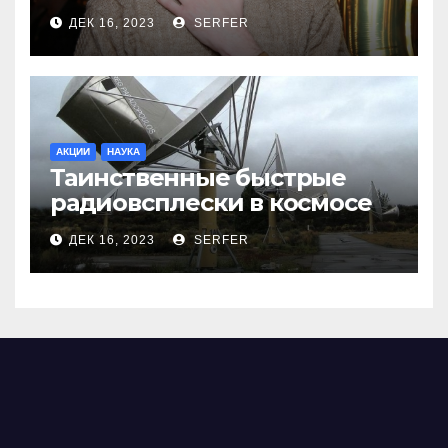
меня взяли Пригожина»
ДЕК 16, 2023
SERFER
АКЦИИ
НАУКА
Таинственные быстрые
радиовсплески в космосе
сделались все более
ДЕК 16, 2023
SERFER
странными