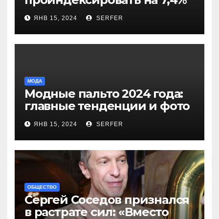
более 40 выплат и
ЯНВ 15, 2024
SERFER
компенсаций
МОДА
Модные пальто 2024 года:
главные тенденции и фото
новинок
ЯНВ 15, 2024
SERFER
ОБЩЕСТВО
Сергей Соседов признался
в растрате сил: «Вместо